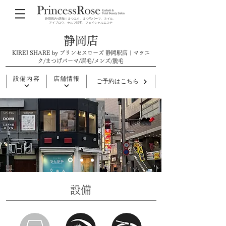
静岡県内4店舗！まつエク、まつ毛パーマ、ネイル、
アイブロウ、セルフ脱毛、フェイシャルエステ
静岡店
KIREI SHARE by プリンセスローズ 静岡駅店｜
マツエ
ク/まつげパーマ/眉毛/メンズ/脱毛
設備内容
店舗情報
ご予約はこちら
​設備