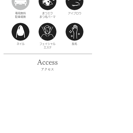
専用無料
まつエク
​アイブロウ
駐車場無
​まつ毛パーマ
ネイル
フェイシャル
​脱毛
​エステ
​Access
​アクセス