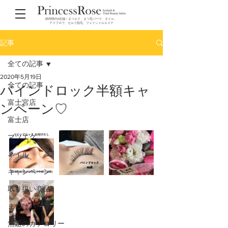
静岡県内4店舗！まつエク、まつ毛パーマ、ネイル、
アイブロウ、セルフ脱毛、フェイシャルエステ
記事
全ての記事
2020年5月19日
全ての記事
バインドロック半額キャ
富士宮店
ンペーン♡
富士店
マツエク
ネイル
キャンペーン
取り扱い商品
まつげパーマ
無題のカテゴリー