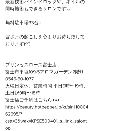
最新技術バインドロックや、ネイルの
同時施術もできるサロンです♡
無料駐車場33台♪
皆さまの起こしを心よりお待ち致して
おります(^^) …
…
プリンセスローズ富士店
富士市平垣109-5アロマガーデン2階H
0545-50-1077
火曜日定休、営業時間 平日9時〜19時、
土日祝9時〜18時
富士店ご予約はこちら↓↓↓
https://beauty.hotpepper.jp/kr/slnH0004
62695/?
cstt=3&wak=KPSE500401_s_link_salont
op