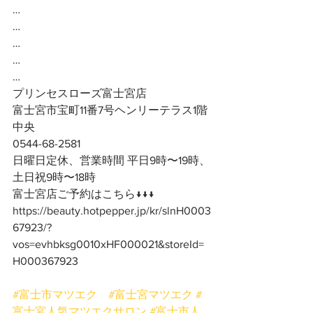
…
…
…
…
…
プリンセスローズ富士宮店
富士宮市宝町11番7号ヘンリーテラス1階
中央
0544-68-2581
日曜日定休、営業時間 平日9時〜19時、
土日祝9時〜18時
富士宮店ご予約はこちら↓↓↓
https://beauty.hotpepper.jp/kr/slnH0003
67923/?
vos=evhbksg0010xHF000021&storeId=
H000367923
#富士市マツエク
#富士宮マツエク
#
富士宮人気マツエクサロン
#富士市人