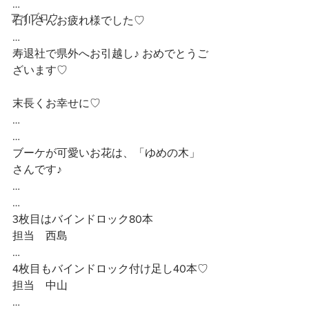
…
アイブロウ
石川さんお疲れ様でした♡
…
寿退社で県外へお引越し♪ おめでとうご
ざいます♡
末長くお幸せに♡
…
…
ブーケが可愛いお花は、「ゆめの木」
さんです♪
…
…
3枚目はバインドロック80本
担当　西島
…
4枚目もバインドロック付け足し40本♡
担当　中山
…