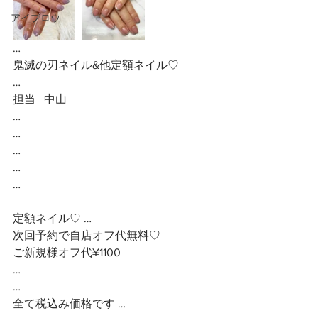
アイブロウ
…
鬼滅の刃ネイル&他定額ネイル♡
…
担当   中山
…
…
…
…
…
定額ネイル♡ …
次回予約で自店オフ代無料♡
ご新規様オフ代¥1100
…
…
全て税込み価格です …