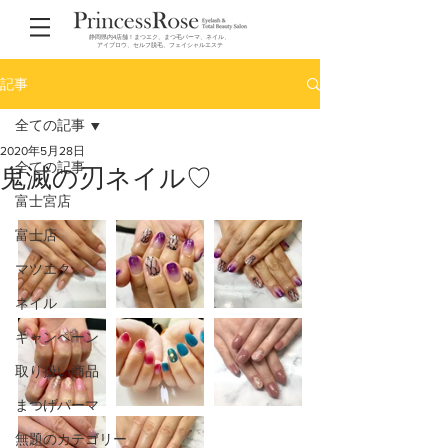
静岡県内4店舗！まつエク、まつ毛パーマ、ネイル、
アイブロウ、セルフ脱毛、フェイシャルエステ
記事
全ての記事
2020年5月28日
全ての記事
鬼滅の刃ネイル♡
富士宮店
富士店
マツエク
ネイル
キャンペーン
取り扱い商品
まつげパーマ
無題のカテゴリー