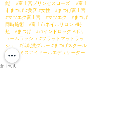
能
#富士宮プリンセスローズ
#富士
市まつげ
#美容
#女性
#まつげ富士宮
#マツエク富士宮
#マツエク
#まつげ
同時施術
#富士市ネイルサロン
#時
短
#まつげ
#バインドロック
#ボリ
ュームラッシュ
#フラットマットラッ
シュ
#低刺激グルー
#まつげスクール
静岡
#ミスアイドールエデュケーター
富士宮店
富士店
ネイル
すべて表示
最新記事