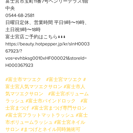
富士宮市宝町11番7号ヘンリーテラス1階
中央
0544-68-2581
日曜日定休、営業時間 平日9時〜19時、
土日祝9時〜18時
富士宮店ご予約はこちら↓↓↓
https://beauty.hotpepper.jp/kr/slnH0003
67923/?
vos=evhbksg0010xHF000021&storeId=
H000367923
#富士市マツエク
#富士宮マツエク
#
富士宮人気マツエクサロン
#富士市人
気マツエクサロン
#富士宮ボリューム
ラッシュ
#富士市バインドロック
#富
士宮まつげ
#富士宮まつげ専門サロン
#富士宮フラットマットラッシュ
#富士
市ボリュームラッシュ
#富士宮ネイル
サロン
#まつげとネイル同時施術可