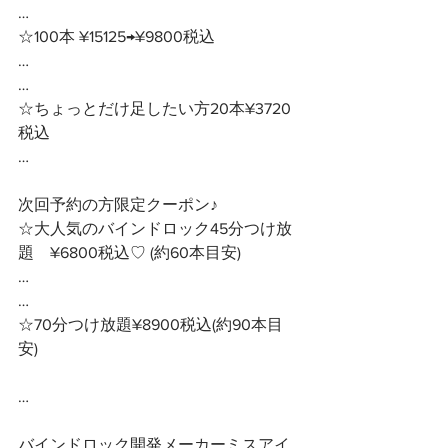
…
☆100本 ¥15125→¥9800税込
…
…
☆ちょっとだけ足したい方20本¥3720
税込
…
次回予約の方限定クーポン♪ 
☆大人気のバインドロック45分つけ放
題　¥6800税込♡ (約60本目安)
…
…
☆70分つけ放題¥8900税込(約90本目
安)
… 
バインドロック開発メーカーミスアイ