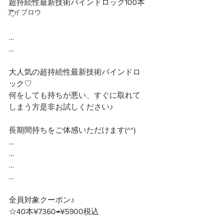
超持続性最新技術バインドロック100本
アイブロウ
♡
…
…
大人気の超持続性最新技術バインドロ
ック♡
何をしても持ちが悪い、すぐに取れて
しまう方是非お試しください♪
長期間持ちをご体感いただけます(^^)
…
…
…
…
全員対象クーポン♪ 
☆40本¥7360→¥5900税込