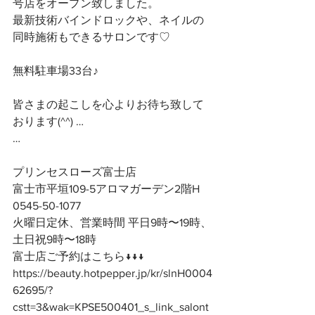
号店をオープン致しました。
最新技術バインドロックや、ネイルの
同時施術もできるサロンです♡
無料駐車場33台♪
皆さまの起こしを心よりお待ち致して
おります(^^) …
…
プリンセスローズ富士店
富士市平垣109-5アロマガーデン2階H
0545-50-1077
火曜日定休、営業時間 平日9時〜19時、
土日祝9時〜18時
富士店ご予約はこちら↓↓↓
https://beauty.hotpepper.jp/kr/slnH0004
62695/?
cstt=3&wak=KPSE500401_s_link_salont