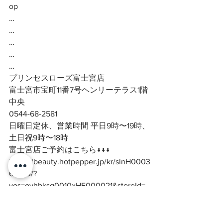
op
…
…
…
…
…
プリンセスローズ富士宮店
富士宮市宝町11番7号ヘンリーテラス1階
中央
0544-68-2581
日曜日定休、営業時間 平日9時〜19時、
土日祝9時〜18時
富士宮店ご予約はこちら↓↓↓
https://beauty.hotpepper.jp/kr/slnH0003
67923/?
vos=evhbksg0010xHF000021&storeId=
H000367923
#富士市マツエク
#富士宮マツエク
#