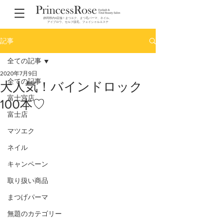
静岡県内4店舗！まつエク、まつ毛パーマ、ネイル、
アイブロウ、セルフ脱毛、フェイシャルエステ
記事
全ての記事
2020年7月9日
全ての記事
大人気！バインドロック
富士宮店
100本♡
富士店
マツエク
ネイル
キャンペーン
取り扱い商品
まつげパーマ
無題のカテゴリー