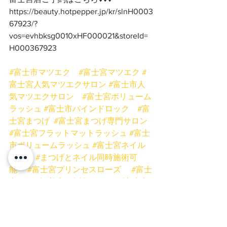
https://beauty.hotpepper.jp/kr/slnH0003
67923/?
vos=evhbksg0010xHF000021&storeId=
H000367923
#富士市マツエク
#富士宮マツエク
#
富士宮人気マツエクサロン
#富士市人
気マツエクサロン
#富士宮ボリューム
ラッシュ
#富士市バインドロック
#富
士宮まつげ
#富士宮まつげ専門サロン
#富士宮フラットマットラッシュ
#富士
市ボリュームラッシュ
#富士宮ネイル
サロン
#まつげとネイル同時施術可
能
#富士宮プリンセスローズ
#富士
市まつげ
#美容
#女性
#まつげ富士宮
#マツエク富士宮
#マツエク
#まつげ
同時施術
#富士市ネイルサロン
#時
短
#まつげ
#バインドロック
#ボリ