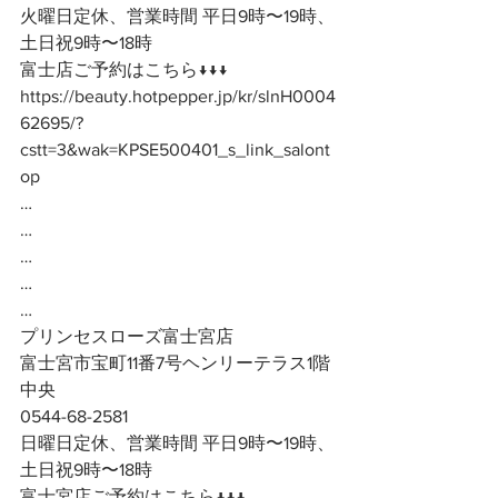
火曜日定休、営業時間 平日9時〜19時、
土日祝9時〜18時
富士店ご予約はこちら↓↓↓
https://beauty.hotpepper.jp/kr/slnH0004
62695/?
cstt=3&wak=KPSE500401_s_link_salont
op
…
…
…
…
…
プリンセスローズ富士宮店
富士宮市宝町11番7号ヘンリーテラス1階
中央
0544-68-2581
日曜日定休、営業時間 平日9時〜19時、
土日祝9時〜18時
富士宮店ご予約はこちら↓↓↓