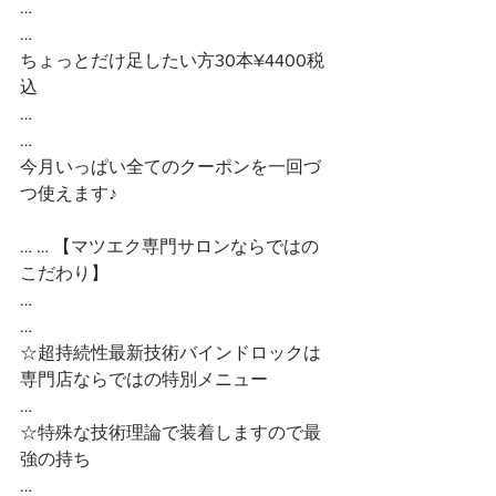
…
…
ちょっとだけ足したい方30本¥4400税
込
…
…
今月いっぱい全てのクーポンを一回づ
つ使えます♪
… … 【マツエク専門サロンならではの
こだわり】
…
…
☆超持続性最新技術バインドロックは
専門店ならではの特別メニュー
…
☆特殊な技術理論で装着しますので最
強の持ち
…