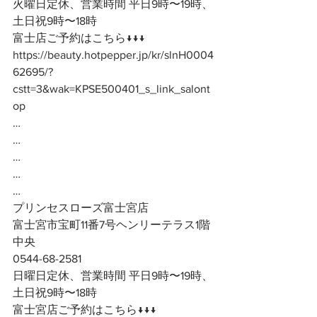
火曜日定休、営業時間 平日9時〜19時、
土日祝9時〜18時
富士店ご予約はこちら↓↓↓
https://beauty.hotpepper.jp/kr/slnH0004
62695/?
cstt=3&wak=KPSE500401_s_link_salont
op
…
…
…
…
…
プリンセスローズ富士宮店
富士宮市宝町11番7号ヘンリーテラス1階
中央
0544-68-2581
日曜日定休、営業時間 平日9時〜19時、
土日祝9時〜18時
富士宮店ご予約はこちら↓↓↓