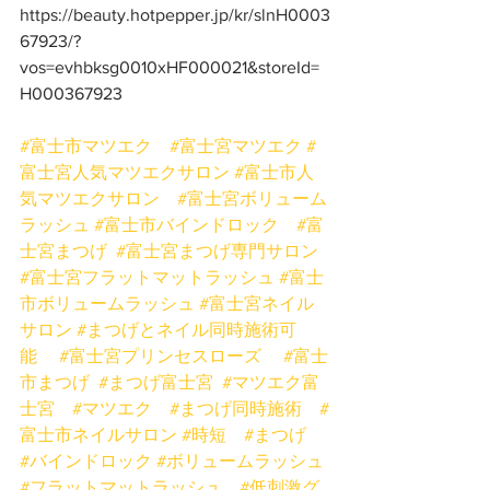
https://beauty.hotpepper.jp/kr/slnH0003
67923/?
vos=evhbksg0010xHF000021&storeId=
H000367923
#富士市マツエク
#富士宮マツエク
#
富士宮人気マツエクサロン
#富士市人
気マツエクサロン
#富士宮ボリューム
ラッシュ
#富士市バインドロック
#富
士宮まつげ
#富士宮まつげ専門サロン
#富士宮フラットマットラッシュ
#富士
市ボリュームラッシュ
#富士宮ネイル
サロン
#まつげとネイル同時施術可
能
#富士宮プリンセスローズ
#富士
市まつげ
#まつげ富士宮
#マツエク富
士宮
#マツエク
#まつげ同時施術
#
富士市ネイルサロン
#時短
#まつげ
#バインドロック
#ボリュームラッシュ
#フラットマットラッシュ
#低刺激グ