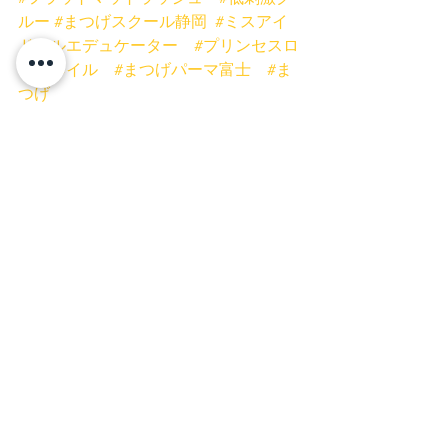
ルー
#まつげスクール静岡
#ミスアイ
ドールエデュケーター
#プリンセスロ
ーズネイル
#まつげパーマ富士
#ま
つげ
パーマ富士宮
ネイル
富士宮ネイル
富士市ネイル
富士市まつげ
富士宮まつげ
富士宮マツエク
富士市マツエク
富士宮まつげパーマ
富士市まつげパーマ
ネイルキャンペーン
お得
安い
富士宮店
富士店
マツエク
すべて表示
最新記事