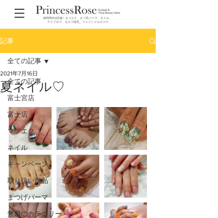
静岡県内4店舗！まつエク、まつ毛パーマ、ネイル、
アイブロウ、セルフ脱毛、フェイシャルエステ
記事
全ての記事
2021年7月16日
全ての記事
夏ネイル♡
富士宮店
富士店
マツエク
ネイル
キャンペーン
取り扱い商品
まつげパーマ
無題のカテゴリー