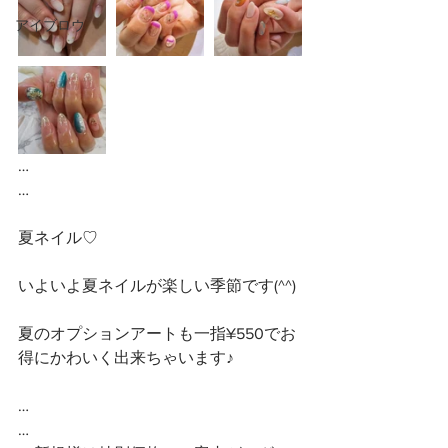
アイブロウ
…
…
夏ネイル♡
いよいよ夏ネイルが楽しい季節です(^^)
夏のオプションアートも一指¥550でお
得にかわいく出来ちゃいます♪
…
…