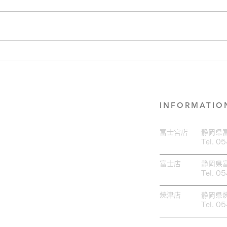
大人気♪ブロウラミネート
セラ
×Wax脱毛♡
した
INFORMATIO
富士宮店
​静岡県
Tel. 0
富士店
​静岡県
Tel. 0
焼津店
​静岡県
Tel. 0