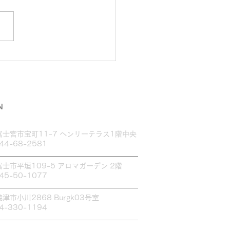
ムブロウ講習行って来ま
♪
N
富士宮市宝町11-7 ヘンリーテラス1階中央
544-68-2581
富士市平垣109-5 アロマガーデン 2階
545-50-1077
焼津市小川2868 Burgk03号室
54-330-1194