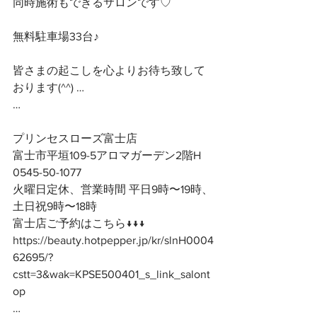
同時施術もできるサロンです♡
無料駐車場33台♪
皆さまの起こしを心よりお待ち致して
おります(^^) …
…
プリンセスローズ富士店
富士市平垣109-5アロマガーデン2階H
0545-50-1077
火曜日定休、営業時間 平日9時〜19時、
土日祝9時〜18時
富士店ご予約はこちら↓↓↓
https://beauty.hotpepper.jp/kr/slnH0004
62695/?
cstt=3&wak=KPSE500401_s_link_salont
op
…