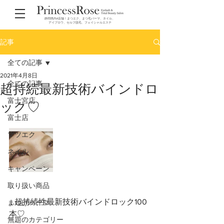
静岡県内4店舗！まつエク、まつ毛パーマ、ネイル、
アイブロウ、セルフ脱毛、フェイシャルエステ
記事
全ての記事
2021年4月8日
全ての記事
超持続最新技術バインドロ
富士宮店
ック♡
富士店
マツエク
ネイル
キャンペーン
取り扱い商品
…超持続性最新技術バインドロック100
まつげパーマ
本♡
無題のカテゴリー