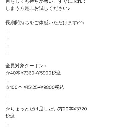
何をしても持ちが悪い、すぐに取れて
しまう方是非お試しください♪
長期間持ちをご体感いただけます(^^)
…
…
…
…
全員対象クーポン♪ 
☆40本¥7360→¥5900税込
…
☆100本 ¥15125→¥9800税込
…
…
☆ちょっとだけ足したい方20本¥3720
税込
…