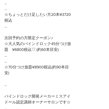
…
…
☆ちょっとだけ足したい方20本¥3720
税込
…
次回予約の方限定クーポン♪ 
☆大人気のバインドロック45分つけ放
題　¥6800税込♡ (約60本目安)
…
…
☆70分つけ放題¥8900税込(約90本目
安)
… 
バインドロック開発メーカーミスアイ
ドール認定講師オーナーサロンです☆ 
…