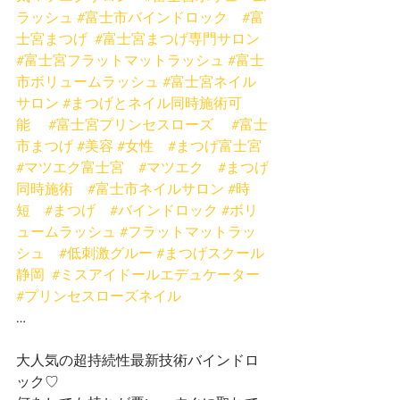
ラッシュ
#富士市バインドロック
#富
士宮まつげ
#富士宮まつげ専門サロン
#富士宮フラットマットラッシュ
#富士
市ボリュームラッシュ
#富士宮ネイル
サロン
#まつげとネイル同時施術可
能
#富士宮プリンセスローズ
#富士
市まつげ
#美容
#女性
#まつげ富士宮
#マツエク富士宮
#マツエク
#まつげ
同時施術
#富士市ネイルサロン
#時
短
#まつげ
#バインドロック
#ボリ
ュームラッシュ
#フラットマットラッ
シュ
#低刺激グルー
#まつげスクール
静岡
#ミスアイドールエデュケーター
#プリンセスローズネイル
…
大人気の超持続性最新技術バインドロ
ック♡