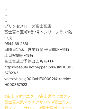
…
…
…
…
プリンセスローズ富士宮店
富士宮市宝町11番7号ヘンリーテラス1階
中央
0544-68-2581
日曜日定休、営業時間 平日9時〜19時、
土日祝9時〜18時
富士宮店ご予約はこちら↓↓↓
https://beauty.hotpepper.jp/kr/slnH0003
67923/?
vos=evhbksg0010xHF000021&storeId=
H000367923
#富士市マツエク
#富士宮マツエク
#
富士宮人気マツエクサロン
#富士市人
気マツエクサロン
#富士宮ボリューム