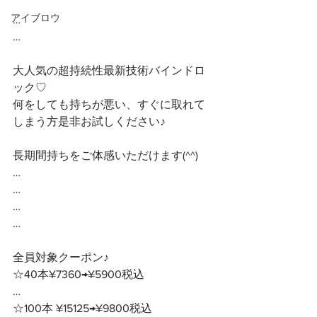
アイブロウ
…
…
大人気の超持続性最新技術バインドロ
ック♡
何をしても持ちが悪い、すぐに取れて
しまう方是非お試しください♪
長期間持ちをご体感いただけます(^^)
…
…
…
…
全員対象クーポン♪ 
☆40本¥7360→¥5900税込
…
☆100本 ¥15125→¥9800税込