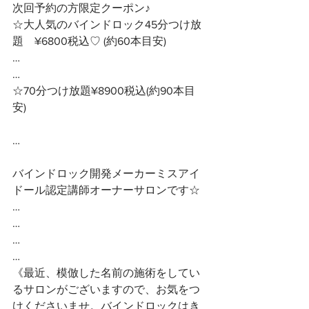
次回予約の方限定クーポン♪ 
☆大人気のバインドロック45分つけ放
題　¥6800税込♡ (約60本目安)
…
…
☆70分つけ放題¥8900税込(約90本目
安)
… 
バインドロック開発メーカーミスアイ
ドール認定講師オーナーサロンです☆ 
…
…
…
…
《最近、模倣した名前の施術をしてい
るサロンがございますので、お気をつ
けくださいませ。バインドロックはき