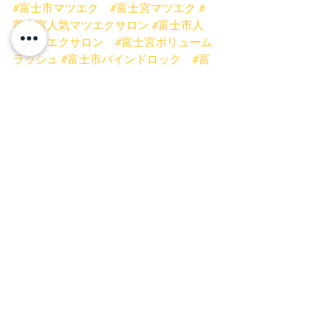
#富士市マツエク
#富士宮マツエク
#
富士宮人気マツエクサロン
#富士市人
気マツエクサロン
#富士宮ボリューム
ラッシュ
#富士市バインドロック
#富
士宮まつげ
#富士宮まつげ専門サロン
#富士宮フラットマットラッシュ
#富士
市ボリュームラッシュ
#富士宮ネイル
サロン
#まつげとネイル同時施術可
能
#富士宮プリンセスローズ
#富士
市まつげ
#美容
#女性
#まつげ富士宮
#マツエク富士宮
#マツエク
#まつげ
同時施術
#富士市ネイルサロン
#時
短
#まつげ
#バインドロック
#ボリ
ュームラッシュ
#フラットマットラッ
シュ
#低刺激グルー
#まつげスクール
静岡
#ミスアイドールエデュケーター
富士宮店
富士店
マツエク