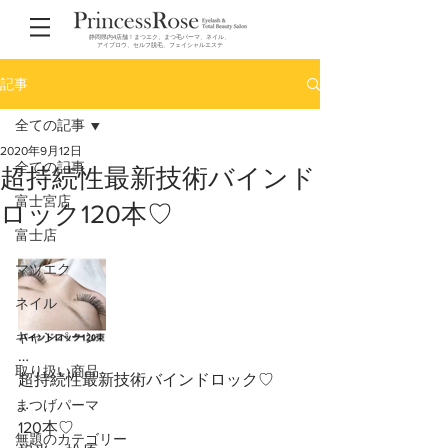
静岡県内4店舗！まつエク、まつ毛パーマ、ネイル、
アイブロウ、セルフ脱毛、フェイシャルエステ
記事
全ての記事
2020年9月12日
全ての記事
超持続性最新技術バインド
富士宮店
ロック120本♡
富士店
マツエク
ネイル
キャンペーン
…
取り扱い商品
超持続性最新技術バインドロック♡
…
まつげパーマ
120本♡
無題のカテゴリー