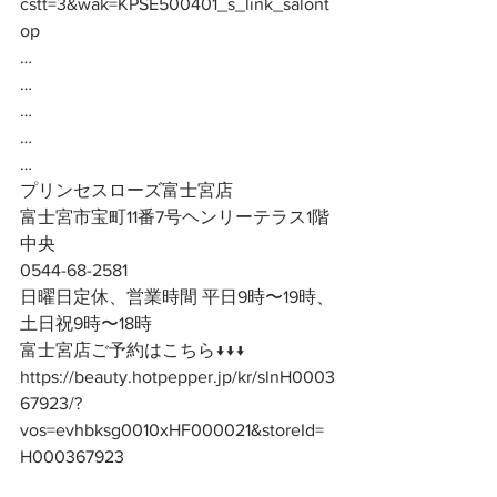
cstt=3&wak=KPSE500401_s_link_salont
op
…
…
…
…
…
プリンセスローズ富士宮店
富士宮市宝町11番7号ヘンリーテラス1階
中央
0544-68-2581
日曜日定休、営業時間 平日9時〜19時、
土日祝9時〜18時
富士宮店ご予約はこちら↓↓↓
https://beauty.hotpepper.jp/kr/slnH0003
67923/?
vos=evhbksg0010xHF000021&storeId=
H000367923