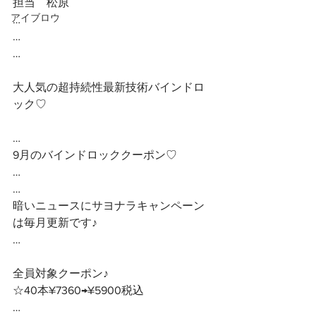
担当　松原
アイブロウ
…
…
…
大人気の超持続性最新技術バインドロ
ック♡
…
9月のバインドロッククーポン♡
…
…
暗いニュースにサヨナラキャンペーン
は毎月更新です♪
…
全員対象クーポン♪ 
☆40本¥7360→¥5900税込
…