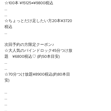
☆100本 ¥15125→¥9800税込
…
…
☆ちょっとだけ足したい方20本¥3720
税込
…
次回予約の方限定クーポン♪ 
☆大人気のバインドロック45分つけ放
題　¥6800税込♡ (約50本目安)
…
…
☆70分つけ放題¥8900税込(約80本目
安)
…
…
…
…