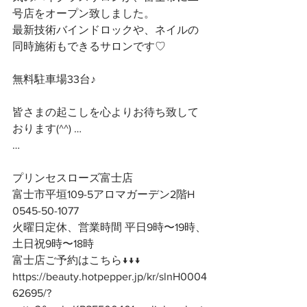
号店をオープン致しました。
最新技術バインドロックや、ネイルの
同時施術もできるサロンです♡
無料駐車場33台♪
皆さまの起こしを心よりお待ち致して
おります(^^) …
…
プリンセスローズ富士店
富士市平垣109-5アロマガーデン2階H
0545-50-1077
火曜日定休、営業時間 平日9時〜19時、
土日祝9時〜18時
富士店ご予約はこちら↓↓↓
https://beauty.hotpepper.jp/kr/slnH0004
62695/?