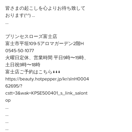
皆さまの起こしを心よりお待ち致して
おります(^^) …
…
プリンセスローズ富士店
富士市平垣109-5アロマガーデン2階H
0545-50-1077
火曜日定休、営業時間 平日9時〜19時、
土日祝9時〜18時
富士店ご予約はこちら↓↓↓
https://beauty.hotpepper.jp/kr/slnH0004
62695/?
cstt=3&wak=KPSE500401_s_link_salont
op
…
…
…
…