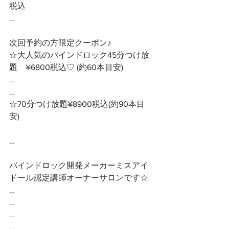
税込
…
次回予約の方限定クーポン♪ 
☆大人気のバインドロック45分つけ放
題　¥6800税込♡ (約60本目安)
…
…
☆70分つけ放題¥8900税込(約90本目
安)
… 
バインドロック開発メーカーミスアイ
ドール認定講師オーナーサロンです☆ 
…
…
…
…