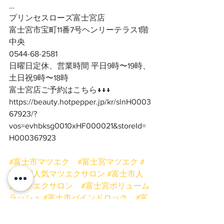
…
プリンセスローズ富士宮店
富士宮市宝町11番7号ヘンリーテラス1階
中央
0544-68-2581
日曜日定休、営業時間 平日9時〜19時、
土日祝9時〜18時
富士宮店ご予約はこちら↓↓↓
https://beauty.hotpepper.jp/kr/slnH0003
67923/?
vos=evhbksg0010xHF000021&storeId=
H000367923
#富士市マツエク
#富士宮マツエク
#
富士宮人気マツエクサロン
#富士市人
気マツエクサロン
#富士宮ボリューム
ラッシュ
#富士市バインドロック
#富
士宮まつげ
#富士宮まつげ専門サロン
#富士宮フラットマットラッシュ
#富士