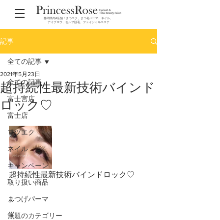
静岡県内4店舗！まつエク、まつ毛パーマ、ネイル、
アイブロウ、セルフ脱毛、フェイシャルエステ
記事
全ての記事
2021年5月23日
全ての記事
超持続性最新技術バインド
富士宮店
ロック♡
富士店
マツエク
ネイル
キャンペーン
超持続性最新技術バインドロック♡
取り扱い商品
…
まつげパーマ
…
無題のカテゴリー