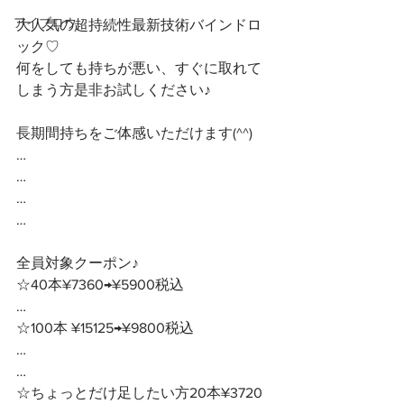
アイブロウ
大人気の超持続性最新技術バインドロ
ック♡
何をしても持ちが悪い、すぐに取れて
しまう方是非お試しください♪
長期間持ちをご体感いただけます(^^)
…
…
…
…
全員対象クーポン♪ 
☆40本¥7360→¥5900税込
…
☆100本 ¥15125→¥9800税込
…
…
☆ちょっとだけ足したい方20本¥3720