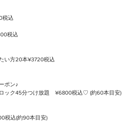
00税込
9800税込
い方20本¥3720税込
ポン♪ 
ック45分つけ放題　¥6800税込♡ (約60本目安)
00税込(約90本目安)