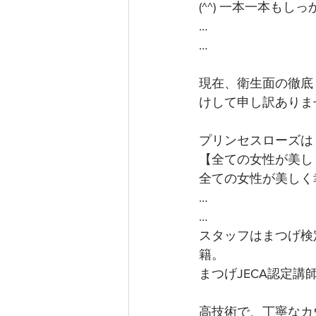
(^^) 一本一本も
…
…
現在、衛生面の徹底
けして申し訳ありま
プリンセスローズは
【全ての女性が美し
全ての女性が美しく
…
…
スタッフはまつげ検
籍。
まつげJECA認定
高技術で、丁寧なカ