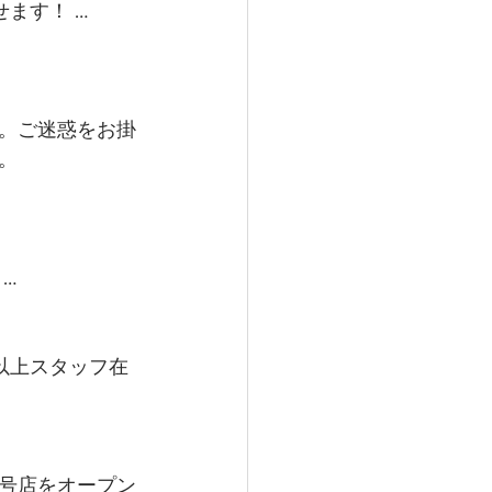
ます！ …
。ご迷惑をお掛
。
…
以上スタッフ在
号店をオープン