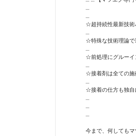
…
…
☆超持続性最新技術
…
☆特殊な技術理論で
…
☆前処理にグルーイ
…
☆接着剤は全ての施
…
☆接着の仕方も独自
…
…
…
今まで、何してもマ