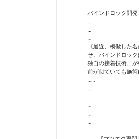
バインドロック開発
…
…
…
《最近、模倣した名
せ。バインドロック
独自の接着技術、が
前が似ていても施術
……
…
…
…
…
… … 【マツエク専