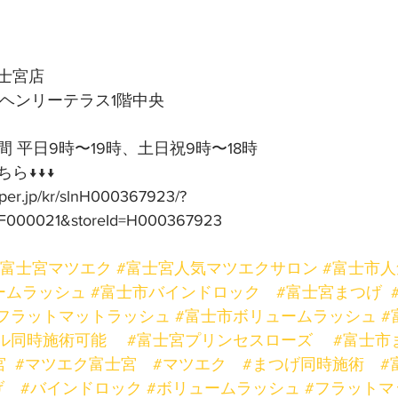
士宮店
号ヘンリーテラス1階中央
 平日9時〜19時、土日祝9時〜18時
ら↓↓↓
pper.jp/kr/slnH000367923/?
F000021&storeId=H000367923
#富士宮マツエク
#富士宮人気マツエクサロン
#富士市
ームラッシュ
#富士市バインドロック
#富士宮まつげ
フラットマットラッシュ
#富士市ボリュームラッシュ
#
ル同時施術可能
#富士宮プリンセスローズ
#富士市
宮
#マツエク富士宮
#マツエク
#まつげ同時施術
#
げ
#バインドロック
#ボリュームラッシュ
#フラットマ