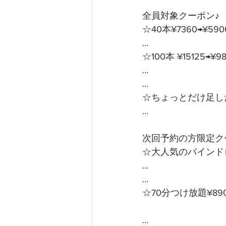
全員対象クーポン♪ 
☆40本¥7360→¥59
…
☆100本 ¥15125→¥
…
…
☆ちょっとだけ足した
…
次回予約の方限定クー
☆大人気のバインドロ
…
…
☆70分つけ放題¥89
… 