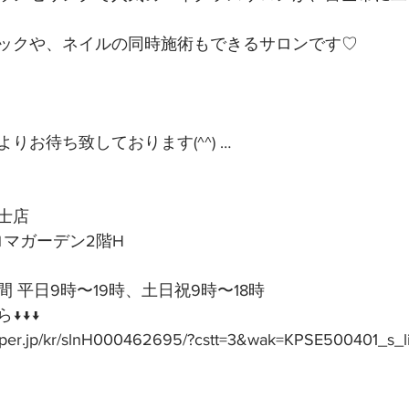
ックや、ネイルの同時施術もできるサロンです♡
りお待ち致しております(^^) …
士店
アロマガーデン2階H
 平日9時〜19時、土日祝9時〜18時
↓↓↓
epper.jp/kr/slnH000462695/?cstt=3&wak=KPSE500401_s_l