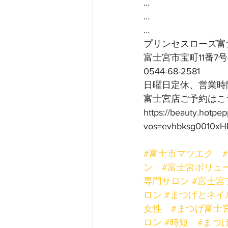
…
…
…
プリンセスローズ富
富士宮市宝町11番7
0544-68-2581
日曜日定休、営業時間
富士宮店ご予約はこち
https://beauty.hotpe
vos=evhbksg0010xH
#富士市マツエク
ン
#富士宮ボリュ
専門サロン
#富士宮
ロン
#まつげとネイ
女性
#まつげ富士
ロン
#時短
#まつ