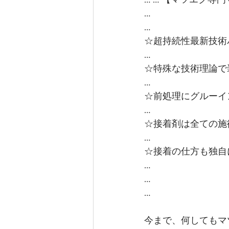
…
…
☆超持続性最新技術
…
☆特殊な技術理論で
…
☆前処理にグルーイ
…
☆接着剤は全ての施
…
☆接着の仕方も独自
…
…
…
今まで、何してもマ