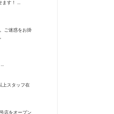
ます！ …
。ご迷惑をお掛
。
…
以上スタッフ在
号店をオープン