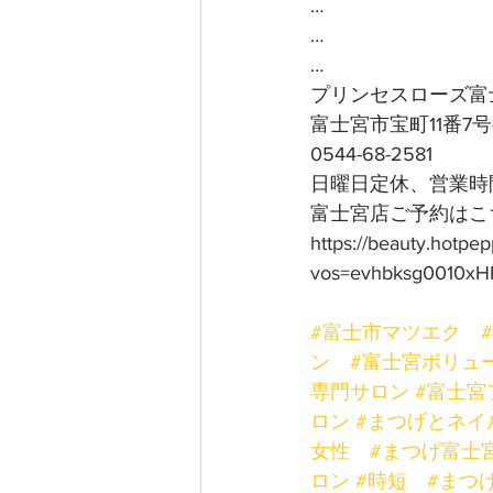
…
…
…
プリンセスローズ富
富士宮市宝町11番7
0544-68-2581
日曜日定休、営業時間
富士宮店ご予約はこち
https://beauty.hotpe
vos=evhbksg0010xH
#富士市マツエク
ン
#富士宮ボリュ
専門サロン
#富士宮
ロン
#まつげとネイ
女性
#まつげ富士
ロン
#時短
#まつ