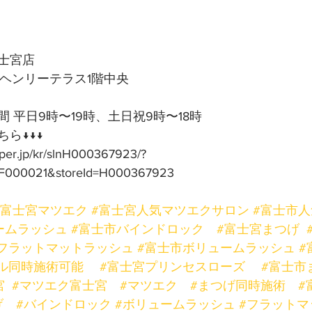
士宮店
号ヘンリーテラス1階中央
 平日9時〜19時、土日祝9時〜18時
ら↓↓↓
pper.jp/kr/slnH000367923/?
F000021&storeId=H000367923
#富士宮マツエク
#富士宮人気マツエクサロン
#富士市
ームラッシュ
#富士市バインドロック
#富士宮まつげ
フラットマットラッシュ
#富士市ボリュームラッシュ
#
ル同時施術可能
#富士宮プリンセスローズ
#富士市
宮
#マツエク富士宮
#マツエク
#まつげ同時施術
#
げ
#バインドロック
#ボリュームラッシュ
#フラットマ