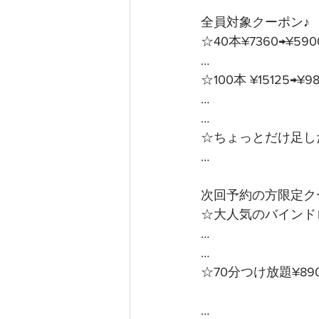
全員対象クーポン♪ 
☆40本¥7360→¥59
…
☆100本 ¥15125→¥
…
…
☆ちょっとだけ足した
…
次回予約の方限定クー
☆大人気のバインドロ
…
…
☆70分つけ放題¥89
… 