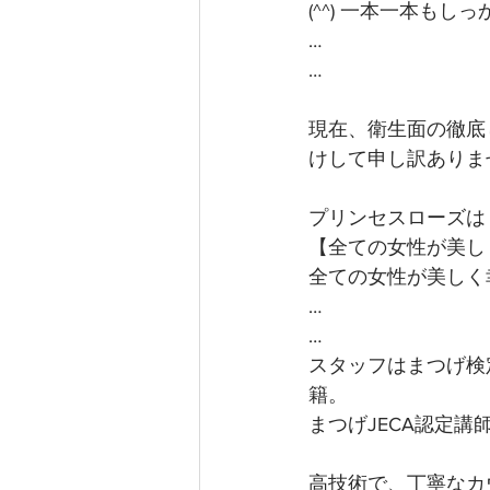
(^^) 一本一本も
…
…
現在、衛生面の徹底
けして申し訳ありま
プリンセスローズは
【全ての女性が美し
全ての女性が美しく
…
…
スタッフはまつげ検
籍。
まつげJECA認定
高技術で、丁寧なカ