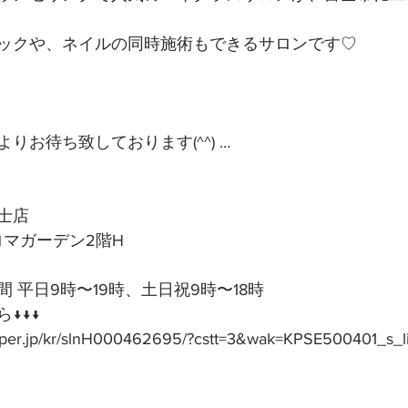
ックや、ネイルの同時施術もできるサロンです♡
りお待ち致しております(^^) …
士店
アロマガーデン2階H
 平日9時〜19時、土日祝9時〜18時
↓↓↓
epper.jp/kr/slnH000462695/?cstt=3&wak=KPSE500401_s_l