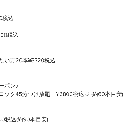
00税込
9800税込
い方20本¥3720税込
ポン♪ 
ック45分つけ放題　¥6800税込♡ (約60本目安)
00税込(約90本目安)