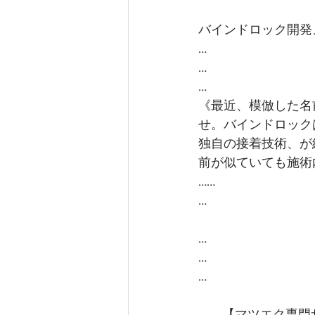
バインドロック開発
…
…
…
《最近、模倣した名
せ。バインドロック
独自の接着技術、が
前が似ていても施術
……
…
…
…
…
… … 【マツエク専