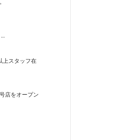
。
…
以上スタッフ在
号店をオープン