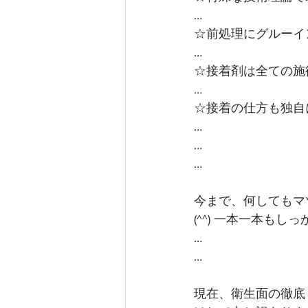
…
☆前処理にグルーイ
…
☆接着剤は全ての施
…
☆接着の仕方も独自
…
…
…
今まで、何してもマ
(^^) 一本一本も
…
…
現在、衛生面の徹底