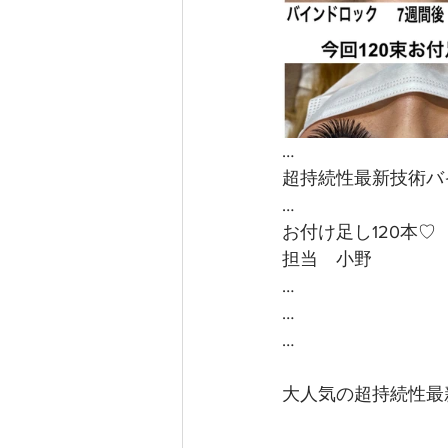
…
超持続性最新技術バ
…
お付け足し120本♡
担当　小野
…
…
…
大人気の超持続性最