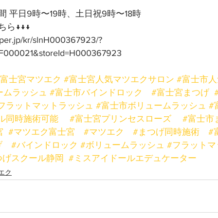
 平日9時〜19時、土日祝9時〜18時
ら↓↓↓
pper.jp/kr/slnH000367923/?
F000021&storeId=H000367923
#富士宮マツエク
#富士宮人気マツエクサロン
#富士市
ームラッシュ
#富士市バインドロック
#富士宮まつげ
フラットマットラッシュ
#富士市ボリュームラッシュ
#
ル同時施術可能
#富士宮プリンセスローズ
#富士市
宮
#マツエク富士宮
#マツエク
#まつげ同時施術
#
げ
#バインドロック
#ボリュームラッシュ
#フラットマ
つげスクール静岡
#ミスアイドールエデュケーター
エク