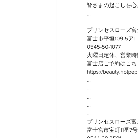
皆さまの起こしを心よ
…
プリンセスローズ富
富士市平垣109-5
0545-50-1077
火曜日定休、営業時間
富士店ご予約はこちら
https://beauty.hotp
…
…
…
…
…
プリンセスローズ富
富士宮市宝町11番7