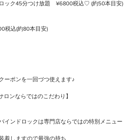
ック45分つけ放題　¥6800税込♡ (約50本目安)
00税込(約80本目安)
クーポンを一回づつ使えます♪
門サロンならではのこだわり】
バインドロックは専門店ならではの特別メニュー
装着しますので最強の持ち