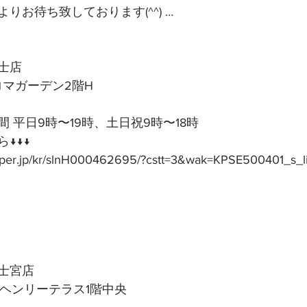
りお待ち致しております(^^) …
士店
アロマガーデン2階H
 平日9時〜19時、土日祝9時〜18時
↓↓↓
epper.jp/kr/slnH000462695/?cstt=3&wak=KPSE500401_s_l
士宮店
号ヘンリーテラス1階中央