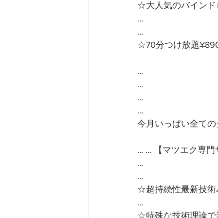
☆大人気のバインドロ
…
…
☆70分つけ放題¥89
…
…
…
…
今月いっぱい全ての
… … 【マツエク専
…
…
☆超持続性最新技術
…
☆特殊な技術理論で