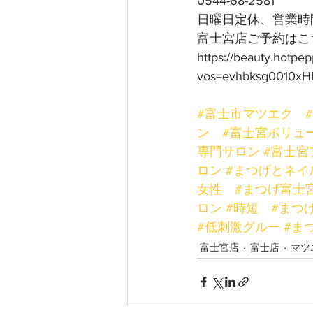
0544-68-2581
日曜日定休、営業時間
富士宮店ご予約はこち
https://beauty.hotpe
vos=evhbksg0010xH
#富士市マツエク
ン
#富士宮ボリュ
専門サロン
#富士宮
ロン
#まつげとネイ
女性
#まつげ富士
ロン
#時短
#まつ
#低刺激グルー
#ま
富士宮店
富士店
マツ