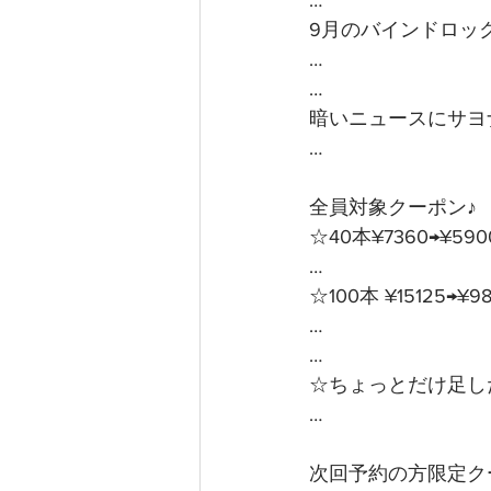
…
9月のバインドロッ
…
…
暗いニュースにサヨ
…
全員対象クーポン♪ 
☆40本¥7360→¥59
…
☆100本 ¥15125→¥
…
…
☆ちょっとだけ足した
…
次回予約の方限定クー