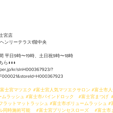
士宮店
号ヘンリーテラス1階中央
 平日9時〜19時、土日祝9時〜18時
ら↓↓↓
pper.jp/kr/slnH000367923/?
F000021&storeId=H000367923
#富士宮マツエク
#富士宮人気マツエクサロン
#富士市
ームラッシュ
#富士市バインドロック
#富士宮まつげ
フラットマットラッシュ
#富士市ボリュームラッシュ
#
ル同時施術可能
#富士宮プリンセスローズ
#富士市