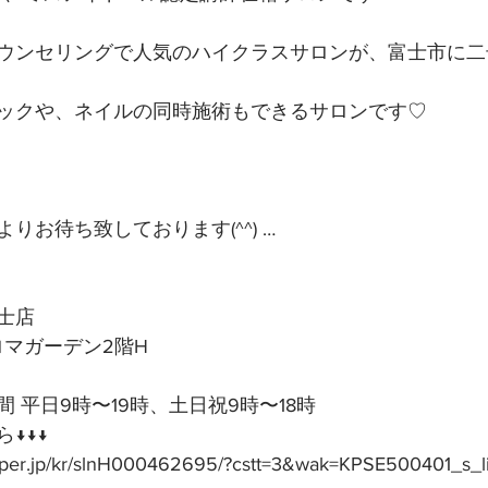
ウンセリングで人気のハイクラスサロンが、富士市に二
ックや、ネイルの同時施術もできるサロンです♡
りお待ち致しております(^^) …
士店
アロマガーデン2階H
 平日9時〜19時、土日祝9時〜18時
↓↓↓
epper.jp/kr/slnH000462695/?cstt=3&wak=KPSE500401_s_l