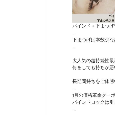
バインド＋下まつげ
…
下まつげは本数少なめ
…
大人気の超持続性最
何をしても持ちが悪
長期間持ちをご体感い
…
1月の価格革命クー
バインドロックは引
…