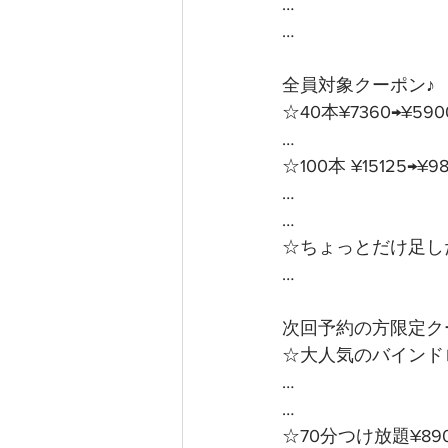
…
…
全員対象クーポン♪ 
☆40本¥7360→¥59
…
☆100本 ¥15125→¥
…
…
☆ちょっとだけ足した
…
次回予約の方限定クー
☆大人気のバインドロ
…
…
☆70分つけ放題¥89