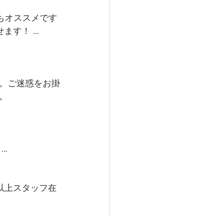
もオススメです
ます！ …
。ご迷惑をお掛
。
…
以上スタッフ在