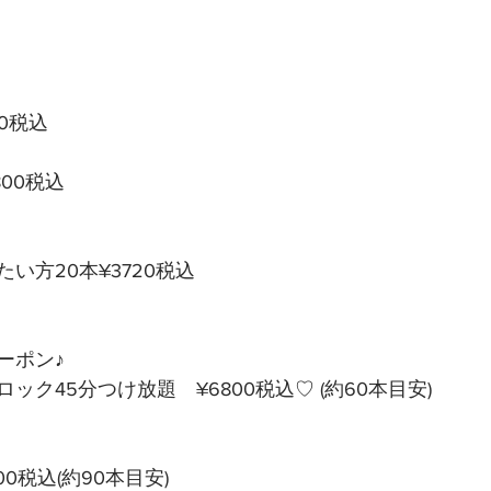
00税込
9800税込
い方20本¥3720税込
ポン♪ 
ック45分つけ放題　¥6800税込♡ (約60本目安)
00税込(約90本目安)