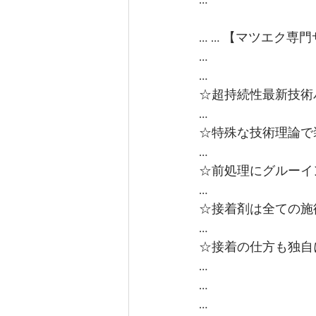
… … 【マツエク専
…
…
☆超持続性最新技術
…
☆特殊な技術理論で
…
☆前処理にグルーイ
…
☆接着剤は全ての施
…
☆接着の仕方も独自
…
…
…