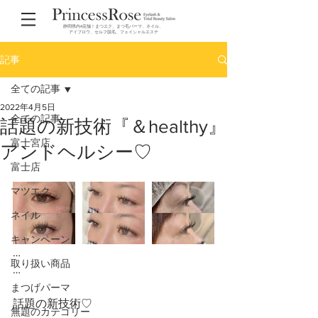
静岡県内4店舗！まつエク、まつ毛パーマ、ネイル、
アイブロウ、セルフ脱毛、フェイシャルエステ
記事
全ての記事
2022年4月5日
全ての記事
話題の新技術『＆healthy』
富士宮店
アンドヘルシー♡
富士店
マツエク
ネイル
キャンペーン
…
取り扱い商品
…
まつげパーマ
話題の新技術♡
無題のカテゴリー