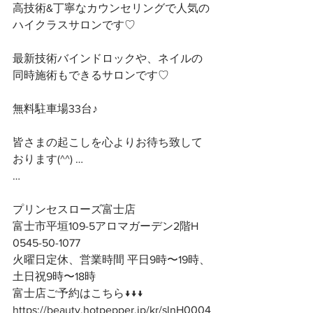
高技術&丁寧なカウンセリングで人気の
ハイクラスサロンです♡
最新技術バインドロックや、ネイルの
同時施術もできるサロンです♡
無料駐車場33台♪
皆さまの起こしを心よりお待ち致して
おります(^^) …
…
プリンセスローズ富士店
富士市平垣109-5アロマガーデン2階H
0545-50-1077
火曜日定休、営業時間 平日9時〜19時、
土日祝9時〜18時
富士店ご予約はこちら↓↓↓
https://beauty.hotpepper.jp/kr/slnH0004