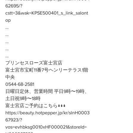
62695/?
cstt=3&wak=KPSE500401_s_link_salont
op
…
…
…
…
…
プリンセスローズ富士宮店
富士宮市宝町11番7号ヘンリーテラス1階
中央
0544-68-2581
日曜日定休、営業時間 平日9時〜19時、
土日祝9時〜18時
富士宮店ご予約はこちら↓↓↓
https://beauty.hotpepper.jp/kr/slnH0003
67923/?
vos=evhbksg0010xHF000021&storeId=