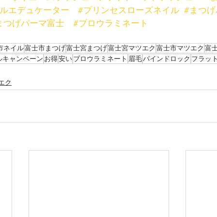
ールエデュケーター
#プリンセスローズネイル
#まつげ
まつげパーマ富士
#ブロウラミネート
市ネイル
富士市まつげ
富士宮まつげ
富士宮マツエク
富士市マツエク
富
ルキャンペーン
お得
安い
ブロウラミネート
眉毛
バインドロック
フラッ
エク