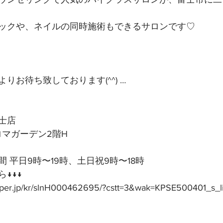
ックや、ネイルの同時施術もできるサロンです♡
りお待ち致しております(^^) …
士店
アロマガーデン2階H
 平日9時〜19時、土日祝9時〜18時
↓↓↓
epper.jp/kr/slnH000462695/?cstt=3&wak=KPSE500401_s_l