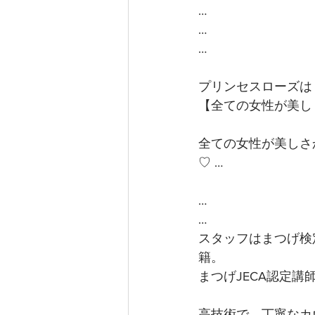
…
…
…
プリンセスローズは
【全ての女性が美し
全ての女性が美しさ
♡ …
…
…
スタッフはまつげ検
籍。
まつげJECA認定
高技術で、丁寧なカ