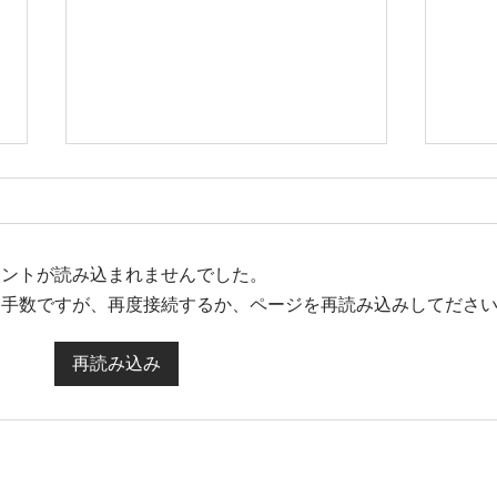
メントが読み込まれませんでした。
お手数ですが、再度接続するか、ページを再読み込みしてださ
大人気♪ブロウラミネート
セラ
再読み込み
×Wax脱毛♡
した