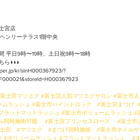
士宮店
号ヘンリーテラス1階中央
 平日9時〜19時、土日祝9時〜18時
ら↓↓↓
pper.jp/kr/slnH000367923/?
F000021&storeId=H000367923
#富士宮マツエク
#富士宮人気マツエクサロン
#富士市
ームラッシュ
#富士市バインドロック
#富士宮まつげ
フラットマットラッシュ
#富士市ボリュームラッシュ
#
ル同時施術可能
#富士宮プリンセスローズ
#富士市
富士宮
#マツエク
#まつげ同時施術
#富士市ネイルサ
ク
#ボリュームラッシュ
#フラットマットラッシュ
#