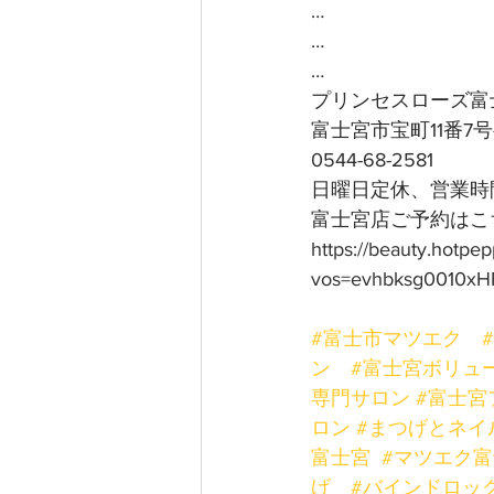
…
…
…
プリンセスローズ富
富士宮市宝町11番7
0544-68-2581
日曜日定休、営業時間
富士宮店ご予約はこち
https://beauty.hotpe
vos=evhbksg0010xH
#富士市マツエク
ン
#富士宮ボリュ
専門サロン
#富士宮
ロン
#まつげとネイ
富士宮
#マツエク
げ
#バインドロッ