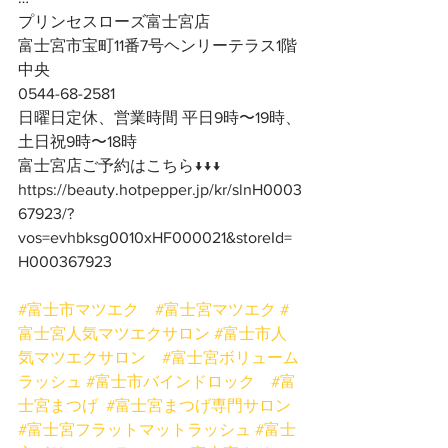
プリンセスローズ富士宮店
富士宮市宝町11番7号ヘンリーテラス1階
中央
0544-68-2581
日曜日定休、営業時間 平日9時〜19時、
土日祝9時〜18時
富士宮店ご予約はこちら↓↓↓
https://beauty.hotpepper.jp/kr/slnH0003
67923/?
vos=evhbksg0010xHF000021&storeId=
H000367923
#富士市マツエク
#富士宮マツエク
#
富士宮人気マツエクサロン
#富士市人
気マツエクサロン
#富士宮ボリューム
ラッシュ
#富士市バインドロック
#富
士宮まつげ
#富士宮まつげ専門サロン
#富士宮フラットマットラッシュ
#富士