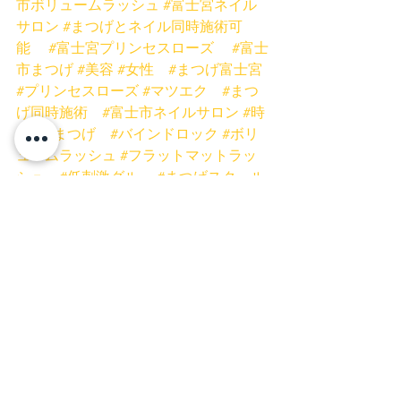
市ボリュームラッシュ
#富士宮ネイル
サロン
#まつげとネイル同時施術可
能
#富士宮プリンセスローズ
#富士
市まつげ
#美容
#女性
#まつげ富士宮
#プリンセスローズ
#マツエク
#まつ
げ同時施術
#富士市ネイルサロン
#時
短
#まつげ
#バインドロック
#ボリ
ュームラッシュ
#フラットマットラッ
シュ
#低刺激グルー
#まつげスクール
静岡
#ミスアイドールエデュケーター
#プリンセスローズネイル
ネイル
富士宮ネイル
富士市ネイル
富士市まつげ
富士宮まつげ
富士宮マツエク
富士市マツエク
富士宮まつげパーマ
富士市まつげパーマ
ネイルキャンペーン
お得
安い
富士宮店
富士店
マツエク