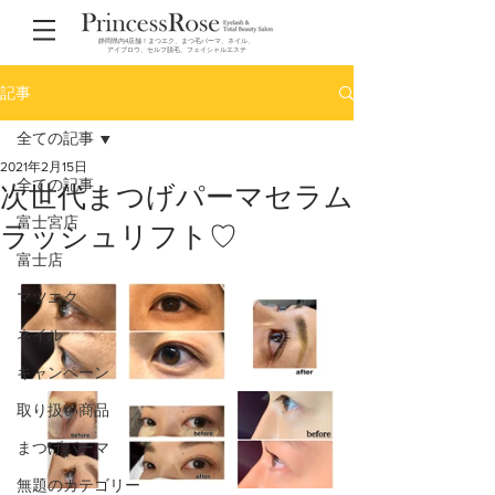
静岡県内4店舗！まつエク、まつ毛パーマ、ネイル、
アイブロウ、セルフ脱毛、フェイシャルエステ
記事
全ての記事
2021年2月15日
全ての記事
次世代まつげパーマセラム
富士宮店
ラッシュリフト♡
富士店
マツエク
ネイル
キャンペーン
取り扱い商品
まつげパーマ
無題のカテゴリー