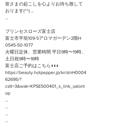
皆さまの起こしを心よりお待ち致して
おります(^^) …
…
プリンセスローズ富士店
富士市平垣109-5アロマガーデン2階H
0545-50-1077
火曜日定休、営業時間 平日9時〜19時、
土日祝9時〜18時
富士店ご予約はこちら↓↓↓
https://beauty.hotpepper.jp/kr/slnH0004
62695/?
cstt=3&wak=KPSE500401_s_link_salont
op
…
…
…
…
…