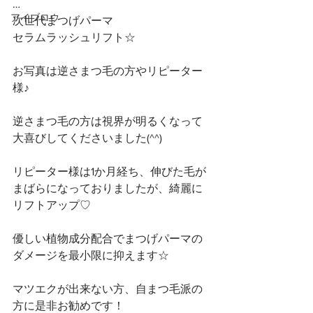
…
アイブロウ
次世代まつげパーマ
セラムラッシュリフト☆
お写真は逆さまつ毛の方やリピーター
様♪
逆さまつ毛の方は視界が明るくなって
大喜びしてくださいました(^^)
リピーター様は1か月経ち、伸びた毛が
まばらになっておりましたが、綺麗に
リフトアップ♡
優しい植物成分配合でまつげパーマの
ダメージを最小限に抑えます☆
マツエクが出来ない方、自まつ毛派の
方に是非お勧めです！