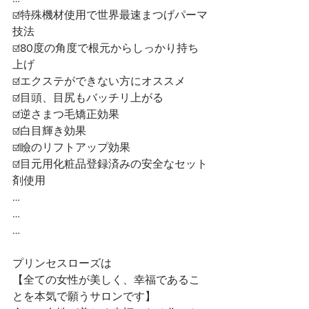
☑️特殊機材使用で世界最速まつげパーマ
技法
☑️80度の角度で根元からしっかり持ち
上げ
☑️エクステができない方にオススメ
☑️目頭、目尻もバッチリ上がる
☑️逆さまつ毛矯正効果
☑️白目輝き効果
☑️瞼のリフトアップ効果
☑️目元用化粧品登録済みの安全なセット
剤使用
…
…
…
プリンセスローズは
【全ての女性が美しく、幸福であるこ
とを本気で願うサロンです】 