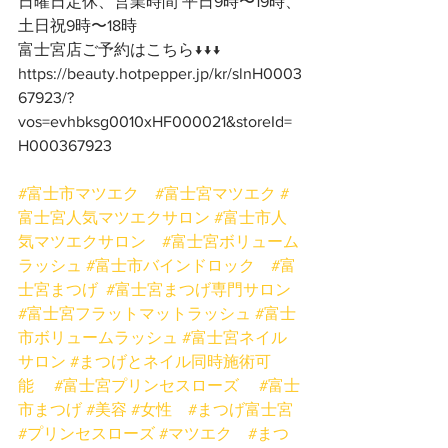
日曜日定休、営業時間 平日9時〜19時、
土日祝9時〜18時
富士宮店ご予約はこちら↓↓↓
https://beauty.hotpepper.jp/kr/slnH0003
67923/?
vos=evhbksg0010xHF000021&storeId=
H000367923
#富士市マツエク
#富士宮マツエク
#
富士宮人気マツエクサロン
#富士市人
気マツエクサロン
#富士宮ボリューム
ラッシュ
#富士市バインドロック
#富
士宮まつげ
#富士宮まつげ専門サロン
#富士宮フラットマットラッシュ
#富士
市ボリュームラッシュ
#富士宮ネイル
サロン
#まつげとネイル同時施術可
能
#富士宮プリンセスローズ
#富士
市まつげ
#美容
#女性
#まつげ富士宮
#プリンセスローズ
#マツエク
#まつ