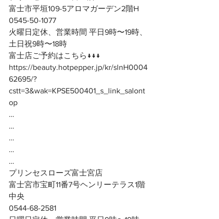
富士市平垣109-5アロマガーデン2階H
0545-50-1077
火曜日定休、営業時間 平日9時〜19時、
土日祝9時〜18時
富士店ご予約はこちら↓↓↓
https://beauty.hotpepper.jp/kr/slnH0004
62695/?
cstt=3&wak=KPSE500401_s_link_salont
op
…
…
…
…
…
プリンセスローズ富士宮店
富士宮市宝町11番7号ヘンリーテラス1階
中央
0544-68-2581