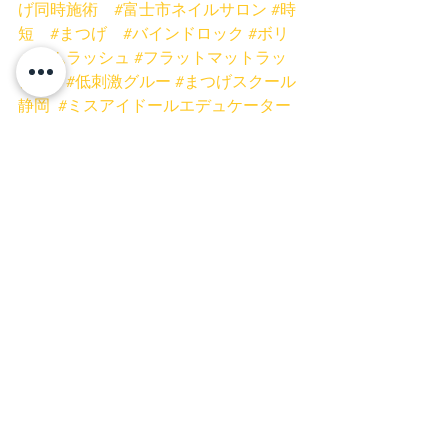
げ同時施術
#富士市ネイルサロン
#時
短
#まつげ
#バインドロック
#ボリ
ュームラッシュ
#フラットマットラッ
シュ
#低刺激グルー
#まつげスクール
静岡
#ミスアイドールエデュケーター
#プリンセスローズネイル
ネイル
富士宮ネイル
富士市ネイル
富士市まつげ
富士宮まつげ
富士宮マツエク
富士市マツエク
富士宮まつげパーマ
富士市まつげパーマ
ネイルキャンペーン
お得
安い
富士宮店
富士店
マツエク
すべて表示
最新記事