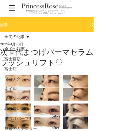
静岡県内4店舗！まつエク、まつ毛パーマ、ネイル、
アイブロウ、セルフ脱毛、フェイシャルエステ
記事
全ての記事
2021年1月30日
全ての記事
次世代まつげパーマセラム
富士宮店
ラッシュリフト♡
富士店
マツエク
ネイル
キャンペーン
取り扱い商品
まつげパーマ
無題のカテゴリー