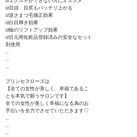
☑️エクステができない方にオススメ
☑️目頭、目尻もバッチリ上がる
☑️逆さまつ毛矯正効果
☑️白目輝き効果
☑️瞼のリフトアップ効果
☑️目元用化粧品登録済みの安全なセット
剤使用
…
…
…
プリンセスローズは
【全ての女性が美しく、幸福であるこ
とを本気で願うサロンです】 
全ての女性が美しく幸福になる為のお
手伝いを全力でさせていただきます♡ 
…
…
…