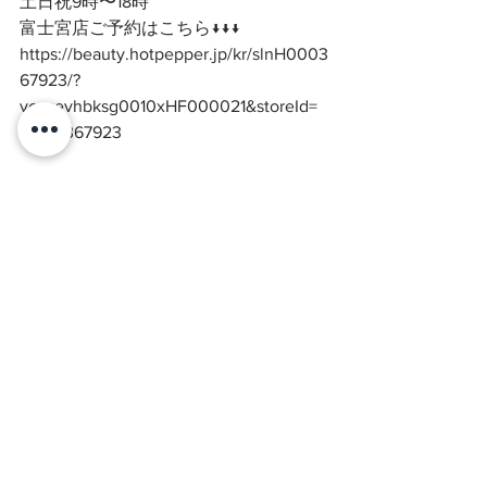
土日祝9時〜18時
富士宮店ご予約はこちら↓↓↓
https://beauty.hotpepper.jp/kr/slnH0003
67923/?
vos=evhbksg0010xHF000021&storeId=
H000367923
#富士市マツエク
#富士宮マツエク
#
富士宮人気マツエクサロン
#富士市人
気マツエクサロン
#富士宮ボリューム
ラッシュ
#富士市バインドロック
#富
士宮まつげ
#富士宮まつげ専門サロン
#富士宮フラットマットラッシュ
#富士
市ボリュームラッシュ
#富士宮ネイル
サロン
#まつげとネイル同時施術可
能
#富士宮プリンセスローズ
#富士
市まつげ
#美容
#女性
#まつげ富士宮
#プリンセスローズ
#マツエク
#まつ
げ同時施術
#富士市ネイルサロン
#時