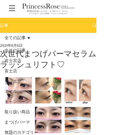
静岡県内4店舗！まつエク、まつ毛パーマ、ネイル、
アイブロウ、セルフ脱毛、フェイシャルエステ
記事
全ての記事
2021年6月6日
全ての記事
次世代まつげパーマセラム
富士宮店
ラッシュリフト♡
富士店
マツエク
ネイル
キャンペーン
取り扱い商品
まつげパーマ
無題のカテゴリー