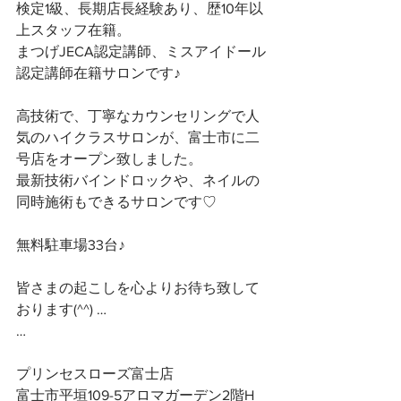
検定1級、長期店長経験あり、歴10年以
上スタッフ在籍。
まつげJECA認定講師、ミスアイドール
認定講師在籍サロンです♪
高技術で、丁寧なカウンセリングで人
気のハイクラスサロンが、富士市に二
号店をオープン致しました。
最新技術バインドロックや、ネイルの
同時施術もできるサロンです♡
無料駐車場33台♪
皆さまの起こしを心よりお待ち致して
おります(^^) …
…
プリンセスローズ富士店
富士市平垣109-5アロマガーデン2階H