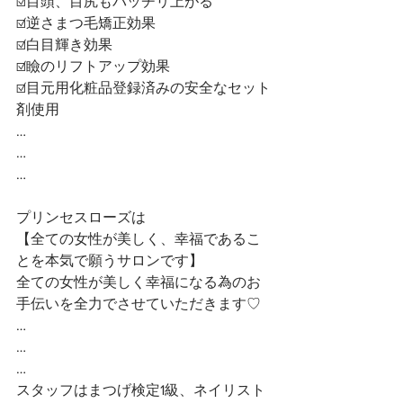
☑️目頭、目尻もバッチリ上がる
☑️逆さまつ毛矯正効果
☑️白目輝き効果
☑️瞼のリフトアップ効果
☑️目元用化粧品登録済みの安全なセット
剤使用
…
…
…
プリンセスローズは
【全ての女性が美しく、幸福であるこ
とを本気で願うサロンです】 
全ての女性が美しく幸福になる為のお
手伝いを全力でさせていただきます♡ 
…
…
…
スタッフはまつげ検定1級、ネイリスト