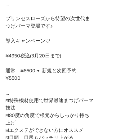
…
プリンセスローズから待望の次世代ま
つげパーマ登場です♪
導入キャンペーン♡ 
¥4950税込(3月20日まで)
通常　¥6600 →  新規と次回予約　
¥5500
…
☑️特殊機材使用で世界最速まつげパーマ
技法
☑️80度の角度で根元からしっかり持ち
上げ
☑️エクステができない方にオススメ
☑️目頭、目尻もバッチリ上がる