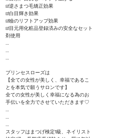
☑️逆さまつ毛矯正効果
☑️白目輝き効果
☑️瞼のリフトアップ効果
☑️目元用化粧品登録済みの安全なセット
剤使用
…
…
…
プリンセスローズは
【全ての女性が美しく、幸福であるこ
とを本気で願うサロンです】 
全ての女性が美しく幸福になる為のお
手伝いを全力でさせていただきます♡ 
…
…
…
スタッフはまつげ検定1級、ネイリスト