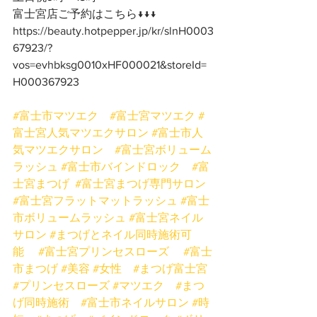
富士宮店ご予約はこちら↓↓↓
https://beauty.hotpepper.jp/kr/slnH0003
67923/?
vos=evhbksg0010xHF000021&storeId=
H000367923
#富士市マツエク
#富士宮マツエク
#
富士宮人気マツエクサロン
#富士市人
気マツエクサロン
#富士宮ボリューム
ラッシュ
#富士市バインドロック
#富
士宮まつげ
#富士宮まつげ専門サロン
#富士宮フラットマットラッシュ
#富士
市ボリュームラッシュ
#富士宮ネイル
サロン
#まつげとネイル同時施術可
能
#富士宮プリンセスローズ
#富士
市まつげ
#美容
#女性
#まつげ富士宮
#プリンセスローズ
#マツエク
#まつ
げ同時施術
#富士市ネイルサロン
#時