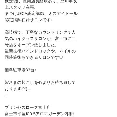
検定1級、長期店長経験あり、歴10年以
上スタッフ在籍。
まつげJECA認定講師、ミスアイドール
認定講師在籍サロンです♪
高技術で、丁寧なカウンセリングで人
気のハイクラスサロンが、富士市に二
号店をオープン致しました。
最新技術バインドロックや、ネイルの
同時施術もできるサロンです♡
無料駐車場33台♪
皆さまの起こしを心よりお待ち致して
おります(^^) …
…
プリンセスローズ富士店
富士市平垣109-5アロマガーデン2階H