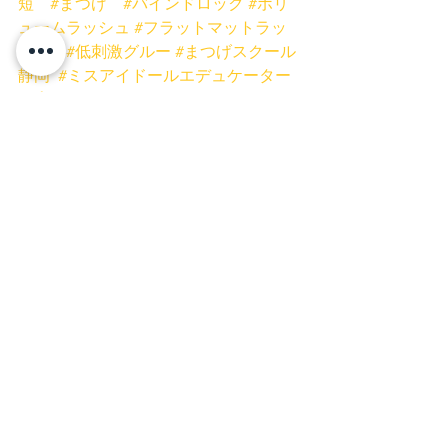
短
#まつげ
#バインドロック
#ボリ
ュームラッシュ
#フラットマットラッ
シュ
#低刺激グルー
#まつげスクール
静岡
#ミスアイドールエデュケーター
#プリンセスローズネイル
ネイル
富士宮ネイル
富士市ネイル
富士市まつげ
富士宮まつげ
富士宮マツエク
富士市マツエク
富士宮まつげパーマ
富士市まつげパーマ
ネイルキャンペーン
お得
安い
富士宮店
富士店
マツエク
すべて表示
最新記事