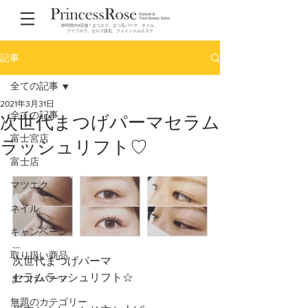
静岡県内4店舗！まつエク、まつ毛パーマ、ネイル、
アイブロウ、セルフ脱毛、フェイシャルエステ
記事
全ての記事
2021年3月31日
全ての記事
次世代まつげパーマセラム
富士宮店
ラッシュリフト♡
富士店
マツエク
ネイル
キャンペーン
…
取り扱い商品
次世代まつげパーマ
セラムラッシュリフト☆
まつげパーマ
無題のカテゴリー