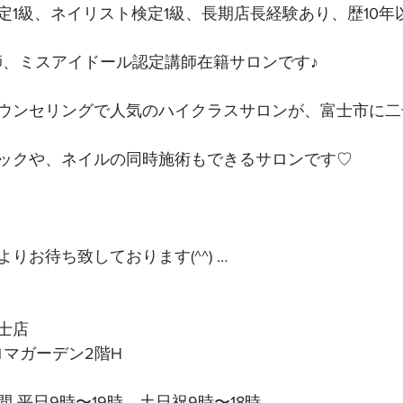
定1級、ネイリスト検定1級、長期店長経験あり、歴10年
講師、ミスアイドール認定講師在籍サロンです♪
ウンセリングで人気のハイクラスサロンが、富士市に二
ックや、ネイルの同時施術もできるサロンです♡
りお待ち致しております(^^) …
士店
アロマガーデン2階H
 平日9時〜19時、土日祝9時〜18時