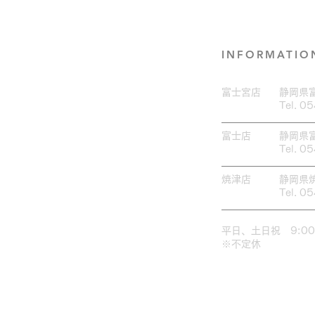
×Wax脱毛♡
した
INFORMATIO
富士宮店
​静岡県
Tel. 0
富士店
​静岡県
Tel. 0
焼津店
​静岡県
Tel. 0
​平日、土日祝 9:00
​※不定休