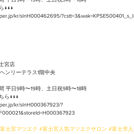
↓↓↓
epper.jp/kr/slnH000462695/?cstt=3&wak=KPSE500401_s_l
士宮店
号ヘンリーテラス1階中央
 平日9時〜19時、土日祝9時〜18時
ら↓↓↓
pper.jp/kr/slnH000367923/?
F000021&storeId=H000367923
#富士宮マツエク
#富士宮人気マツエクサロン
#富士市