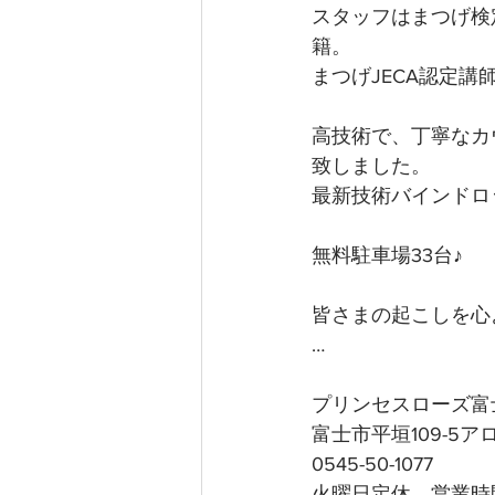
スタッフはまつげ検
籍。
まつげJECA認定
高技術で、丁寧なカ
致しました。
最新技術バインドロ
無料駐車場33台♪
皆さまの起こしを心よ
…
プリンセスローズ富
富士市平垣109-5
0545-50-1077
火曜日定休、営業時間