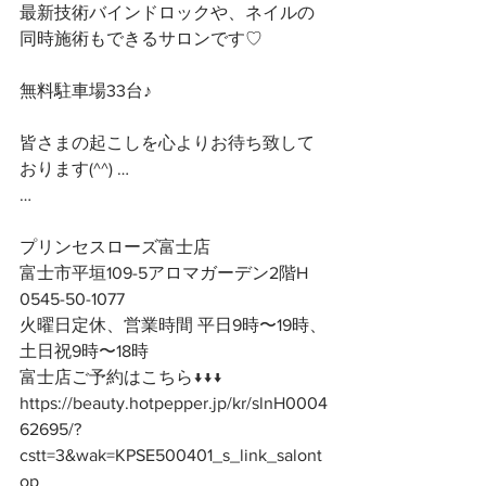
最新技術バインドロックや、ネイルの
同時施術もできるサロンです♡
無料駐車場33台♪
皆さまの起こしを心よりお待ち致して
おります(^^) …
…
プリンセスローズ富士店
富士市平垣109-5アロマガーデン2階H
0545-50-1077
火曜日定休、営業時間 平日9時〜19時、
土日祝9時〜18時
富士店ご予約はこちら↓↓↓
https://beauty.hotpepper.jp/kr/slnH0004
62695/?
cstt=3&wak=KPSE500401_s_link_salont
op