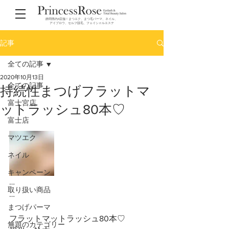
静岡県内4店舗！まつエク、まつ毛パーマ、ネイル、
アイブロウ、セルフ脱毛、フェイシャルエステ
記事
全ての記事
2020年10月13日
全ての記事
持続性まつげフラットマ
富士宮店
ットラッシュ80本♡
富士店
マツエク
ネイル
キャンペーン
…
取り扱い商品
…
まつげパーマ
フラットマットラッシュ80本♡
無題のカテゴリー