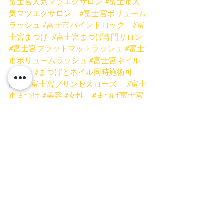
富士宮人気マツエクサロン
#富士市人
気マツエクサロン
#富士宮ボリューム
ラッシュ
#富士市バインドロック
#富
士宮まつげ
#富士宮まつげ専門サロン
#富士宮フラットマットラッシュ
#富士
市ボリュームラッシュ
#富士宮ネイル
サロン
#まつげとネイル同時施術可
能
#富士宮プリンセスローズ
#富士
市まつげ
#美容
#女性
#まつげ富士宮
#マツエク富士宮
#マツエク
#まつげ
同時施術
#富士市ネイルサロン
#時
短
#まつげ
#バインドロック
#ボリ
ュームラッシュ
#フラットマットラッ
シュ
#低刺激グルー
#まつげスクール
静岡
#ミスアイドールエデュケーター
富士宮店
富士店
マツエク