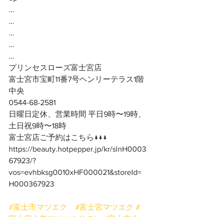
…
…
…
…
…
プリンセスローズ富士宮店
富士宮市宝町11番7号ヘンリーテラス1階
中央
0544-68-2581
日曜日定休、営業時間 平日9時〜19時、
土日祝9時〜18時
富士宮店ご予約はこちら↓↓↓
https://beauty.hotpepper.jp/kr/slnH0003
67923/?
vos=evhbksg0010xHF000021&storeId=
H000367923
#富士市マツエク
#富士宮マツエク
#