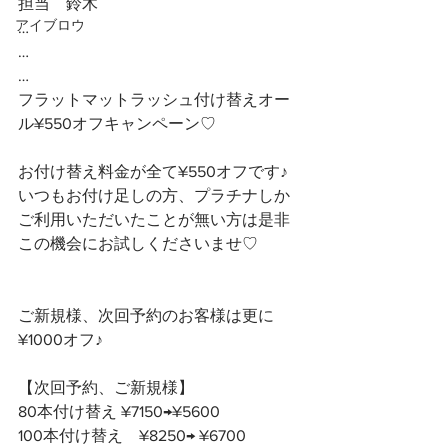
担当　鈴木
アイブロウ
…
…
…
フラットマットラッシュ付け替えオー
ル¥550オフキャンペーン♡
お付け替え料金が全て¥550オフです♪ 
いつもお付け足しの方、プラチナしか
ご利用いただいたことが無い方は是非
この機会にお試しくださいませ♡
ご新規様、次回予約のお客様は更に
¥1000オフ♪
【次回予約、ご新規様】
80本付け替え ¥7150→¥5600
100本付け替え　¥8250→ ¥6700