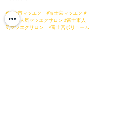
#富士市マツエク
#富士宮マツエク
#
富士宮人気マツエクサロン
#富士市人
気マツエクサロン
#富士宮ボリューム
ラッシュ
#富士市バインドロック
#富
士宮まつげ
#富士宮まつげ専門サロン
#富士宮フラットマットラッシュ
#富士
市ボリュームラッシュ
#富士宮ネイル
サロン
#まつげとネイル同時施術可
能
#富士宮プリンセスローズ
#富士
市まつげ
#まつげ富士宮
#マツエク富
士宮
#マツエク
#まつげ同時施術
#
富士市ネイルサロン
#まつげ
#バイン
ドロック
#ボリュームラッシュ
#フラッ
トマットラッシュ
#まつげスクール
静岡
#ミスアイドールエデュケータ
ー
#プリンセスローズネイル
#まつげ
パーマ
#まつげパーマ富士宮
#まつ