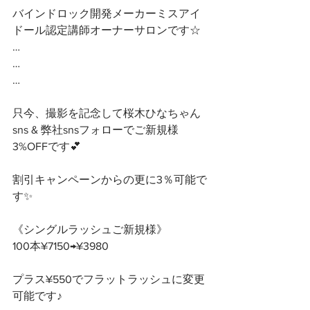
バインドロック開発メーカーミスアイ
ドール認定講師オーナーサロンです☆ 
…
…
…
只今、撮影を記念して桜木ひなちゃん
sns & 弊社snsフォローでご新規様
3%OFFです💕
割引キャンペーンからの更に3％可能で
す✨
《シングルラッシュご新規様》
100本¥7150→¥3980
プラス¥550でフラットラッシュに変更
可能です♪