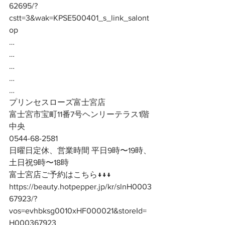
62695/?
cstt=3&wak=KPSE500401_s_link_salont
op
…
…
…
…
…
プリンセスローズ富士宮店
富士宮市宝町11番7号ヘンリーテラス1階
中央
0544-68-2581
日曜日定休、営業時間 平日9時〜19時、
土日祝9時〜18時
富士宮店ご予約はこちら↓↓↓
https://beauty.hotpepper.jp/kr/slnH0003
67923/?
vos=evhbksg0010xHF000021&storeId=
H000367923