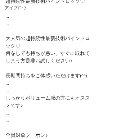
超持続性最新技術バインドロック♡
アイブロウ
…
…
大人気の超持続性最新技術バインドロ
ック♡
何をしても持ちが悪い、すぐに取れて
しまう方是非お試しください♪
長期間持ちをご体感いただけます(^^)
…
…
しっかりボリューム派の方にもオスス
メです♪
…
…
全員対象クーポン♪ 