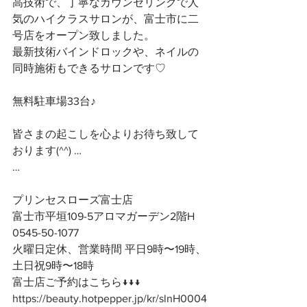
高技術で、丁寧なカウンセリングで人
気のハイクラスサロンが、富士市に二
号店をオープン致しました。
最新技術バインドロックや、ネイルの
同時施術もできるサロンです♡
無料駐車場33台♪
皆さまの起こしを心よりお待ち致して
おります(^^) …
…
プリンセスローズ富士店
富士市平垣109-5アロマガーデン2階H
0545-50-1077
火曜日定休、営業時間 平日9時〜19時、
土日祝9時〜18時
富士店ご予約はこちら↓↓↓
https://beauty.hotpepper.jp/kr/slnH0004