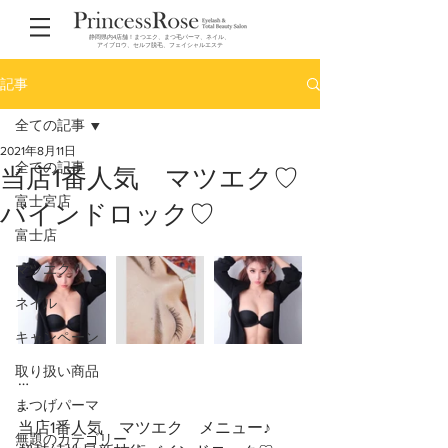
静岡県内4店舗！まつエク、まつ毛パーマ、ネイル、
アイブロウ、セルフ脱毛、フェイシャルエステ
記事
全ての記事
2021年8月11日
全ての記事
当店1番人気 マツエク♡
富士宮店
バインドロック♡
富士店
マツエク
ネイル
キャンペーン
取り扱い商品
…
…
まつげパーマ
当店1番人気　マツエク　メニュー♪
無題のカテゴリー