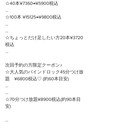
☆40本¥7360→¥5900税込
…
☆100本 ¥15125→¥9800税込
…
…
☆ちょっとだけ足したい方20本¥3720
税込
…
次回予約の方限定クーポン♪ 
☆大人気のバインドロック45分つけ放
題　¥6800税込♡ (約60本目安)
…
…
☆70分つけ放題¥8900税込(約90本目
安)
… 