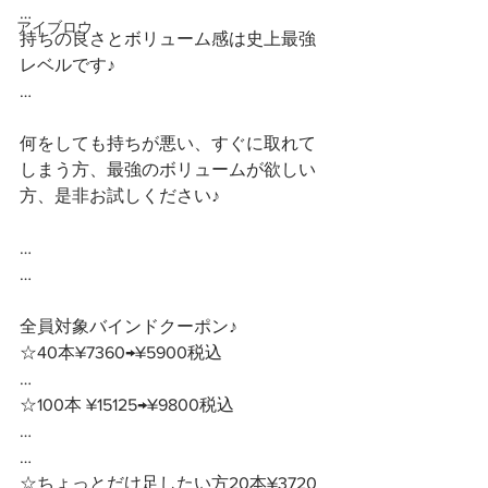
…
アイブロウ
持ちの良さとボリューム感は史上最強
レベルです♪
…
何をしても持ちが悪い、すぐに取れて
しまう方、最強のボリュームが欲しい
方、是非お試しください♪
…
…
全員対象バインドクーポン♪ 
☆40本¥7360→¥5900税込
…
☆100本 ¥15125→¥9800税込
…
…
☆ちょっとだけ足したい方20本¥3720