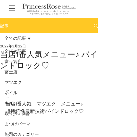
静岡県内4店舗！まつエク、まつ毛パーマ、ネイル、
アイブロウ、セルフ脱毛、フェイシャルエステ
記事
全ての記事
2022年3月22日
全ての記事
当店1番人気メニュー♪ バイ
富士宮店
ンドロック♡
富士店
マツエク
…
ネイル
…
キャンペーン
当店1番人気　マツエク　メニュー♪
超持続性最新技術バインドロック♡
取り扱い商品
…
まつげパーマ
…
無題のカテゴリー