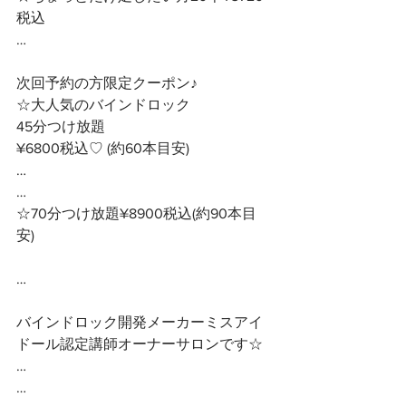
税込
…
次回予約の方限定クーポン♪ 
☆大人気のバインドロック
45分つけ放題　　
¥6800税込♡ (約60本目安)
…
…
☆70分つけ放題¥8900税込(約90本目
安)
… 
バインドロック開発メーカーミスアイ
ドール認定講師オーナーサロンです☆ 
…
…