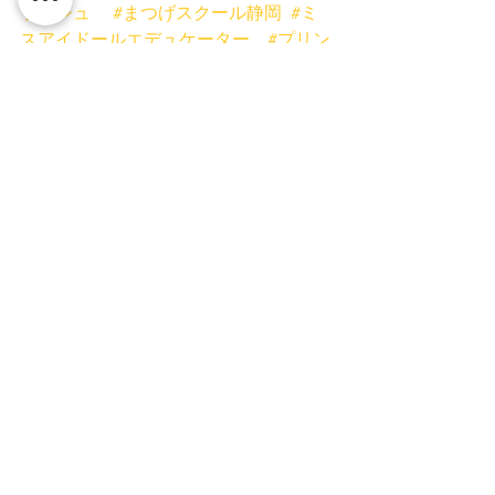
ラッシュ
#まつげスクール静岡
#ミ
スアイドールエデュケーター
#プリン
セスローズネイル
#まつげパーマ
#ま
つげパーマ富士宮
#まつげパーマ富
士
#ブロウラミネート
#ハリウッド
ブロウ
#ラッシュリフト
すべて表示
最新記事