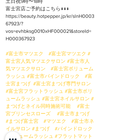
土日祝9時〜18時
富士宮店ご予約はこちら↓↓↓
https://beauty.hotpepper.jp/kr/slnH0003
67923/?
vos=evhbksg0010xHF000021&storeId=
H000367923
#富士市マツエク
#富士宮マツエク
#
富士宮人気マツエクサロン
#富士市人
気マツエクサロン
#富士宮ボリューム
ラッシュ
#富士市バインドロック
#富
士宮まつげ
#富士宮まつげ専門サロン
#富士宮フラットラッシュ
#富士市ボリ
ュームラッシュ
#富士宮ネイルサロン
#
まつげとネイル同時施術可能
#富士
宮プリンセスローズ
#富士市まつげ
#まつげ富士宮
#マツエク
#富士市ネ
イルサロン
#まつげ
#バインドロック
#ボリュームラッシュ
#フラットマット