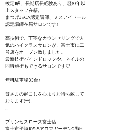
検定1級、長期店長経験あり、歴10年以
上スタッフ在籍。
まつげJECA認定講師、ミスアイドール
認定講師在籍サロンです♪
高技術で、丁寧なカウンセリングで人
気のハイクラスサロンが、富士市に二
号店をオープン致しました。
最新技術バインドロックや、ネイルの
同時施術もできるサロンです♡
無料駐車場33台♪
皆さまの起こしを心よりお待ち致して
おります(^^) …
…
プリンセスローズ富士店
富士市平垣109-5アロマガーデン2階H