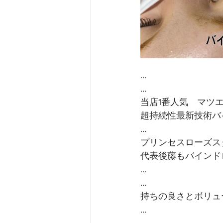
…
…
当店1番人気　マツ
超持続性最新技術バ
…
プリンセスローズス
代表後藤もバインド
…
…
持ちの良さとボリュ
…