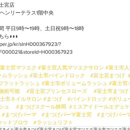
士宮店
号ヘンリーテラス1階中央
 平日9時〜19時、土日祝9時〜18時
ら↓↓↓
pper.jp/kr/slnH000367923/?
F000021&storeId=H000367923
#富士宮マツエク
#富士宮人気マツエクサロン
#富士市
ームラッシュ
#富士市バインドロック
#富士宮まつげ
フラットラッシュ
#富士市ボリュームラッシュ
#富士宮
施術可能
#富士宮プリンセスローズ
#富士市まつげ
富士市ネイルサロン
#まつげ
#バインドロック
#ボリュ
シュ
#まつげスクール静岡
#ミスアイドールエデュ
#まつげパーマ
#まつげパーマ富士宮
#まつげパー
ウッドブロウ
#ラッシュリフト
市ネイル
富士市まつげ
富士宮まつげ
富士宮マツエク
富士市マツエク
富