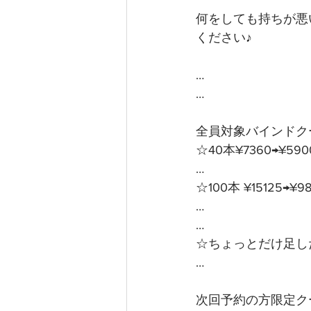
何をしても持ちが悪
ください♪
…
…
全員対象バインドクー
☆40本¥7360→¥59
…
☆100本 ¥15125→¥
…
…
☆ちょっとだけ足した
…
次回予約の方限定クー