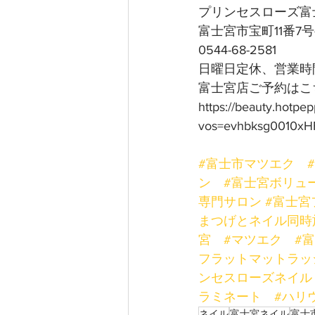
プリンセスローズ富
富士宮市宝町11番7
0544-68-2581
日曜日定休、営業時間
富士宮店ご予約はこち
https://beauty.hotpe
vos=evhbksg0010xH
#富士市マツエク
ン
#富士宮ボリュ
専門サロン
#富士宮
まつげとネイル同時
宮
#マツエク
#
フラットマットラッ
ンセスローズネイル
ラミネート
#ハリ
ネイル
富士宮ネイル
富士