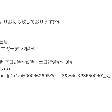
りお待ち致しております(^^) …
士店
アロマガーデン2階H
 平日9時〜19時、土日祝9時〜18時
↓↓↓
epper.jp/kr/slnH000462695/?cstt=3&wak=KPSE500401_s_l