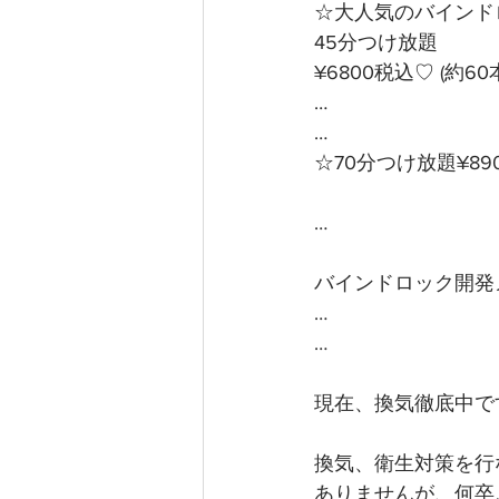
☆大人気のバインド
45分つけ放題　　
¥6800税込♡ (約60
…
…
☆70分つけ放題¥89
… 
バインドロック開発
…
…
現在、換気徹底中です(
換気、衛生対策を行
ありませんが、何卒