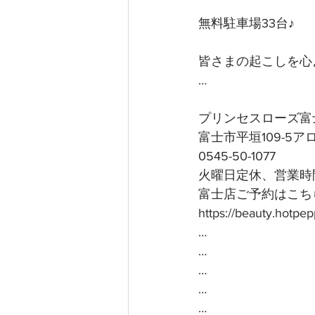
無料駐車場33台♪
皆さまの起こしを心よ
…
プリンセスローズ富
富士市平垣109-5
0545-50-1077
火曜日定休、営業時間
富士店ご予約はこちら
https://beauty.hotp
…
…
…
…
…