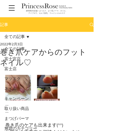
静岡県内4店舗！まつエク、まつ毛パーマ、ネイル、
アイブロウ、セルフ脱毛、フェイシャルエステ
記事
全ての記事
2022年2月3日
全ての記事
巻き爪ケアからのフット
富士宮店
ネイル♡
富士店
マツエク
ネイル
キャンペーン
…
取り扱い商品
…
まつげパーマ
巻き爪のケアも出来ます(^^)
無題のカテゴリー