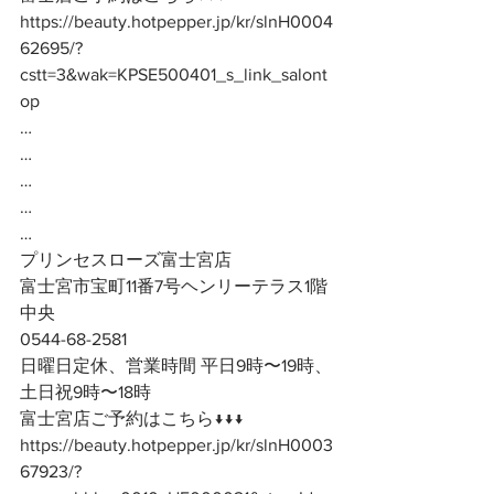
https://beauty.hotpepper.jp/kr/slnH0004
62695/?
cstt=3&wak=KPSE500401_s_link_salont
op
…
…
…
…
…
プリンセスローズ富士宮店
富士宮市宝町11番7号ヘンリーテラス1階
中央
0544-68-2581
日曜日定休、営業時間 平日9時〜19時、
土日祝9時〜18時
富士宮店ご予約はこちら↓↓↓
https://beauty.hotpepper.jp/kr/slnH0003
67923/?