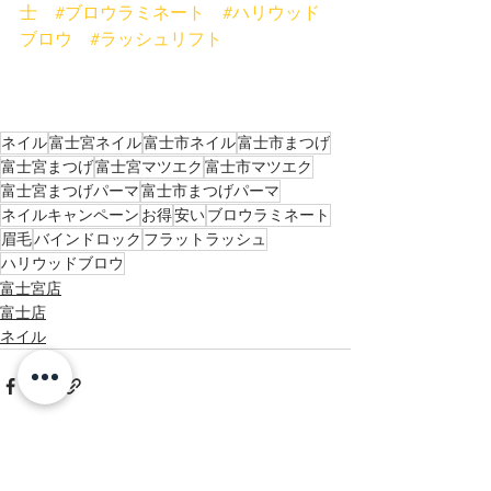
士
#ブロウラミネート
#ハリウッド
ブロウ
#ラッシュリフト
ネイル
富士宮ネイル
富士市ネイル
富士市まつげ
富士宮まつげ
富士宮マツエク
富士市マツエク
富士宮まつげパーマ
富士市まつげパーマ
ネイルキャンペーン
お得
安い
ブロウラミネート
眉毛
バインドロック
フラットラッシュ
ハリウッドブロウ
富士宮店
富士店
ネイル
すべて表示
最新記事