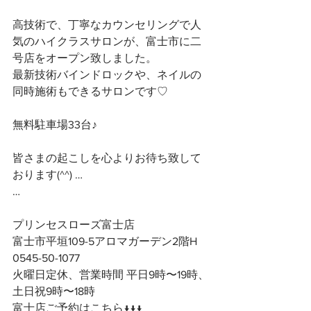
高技術で、丁寧なカウンセリングで人
気のハイクラスサロンが、富士市に二
号店をオープン致しました。
最新技術バインドロックや、ネイルの
同時施術もできるサロンです♡
無料駐車場33台♪
皆さまの起こしを心よりお待ち致して
おります(^^) …
…
プリンセスローズ富士店
富士市平垣109-5アロマガーデン2階H
0545-50-1077
火曜日定休、営業時間 平日9時〜19時、
土日祝9時〜18時
富士店ご予約はこちら↓↓↓