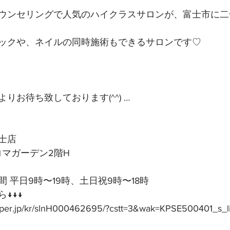
ウンセリングで人気のハイクラスサロンが、富士市に二
ックや、ネイルの同時施術もできるサロンです♡
りお待ち致しております(^^) …
士店
アロマガーデン2階H
 平日9時〜19時、土日祝9時〜18時
↓↓↓
epper.jp/kr/slnH000462695/?cstt=3&wak=KPSE500401_s_l