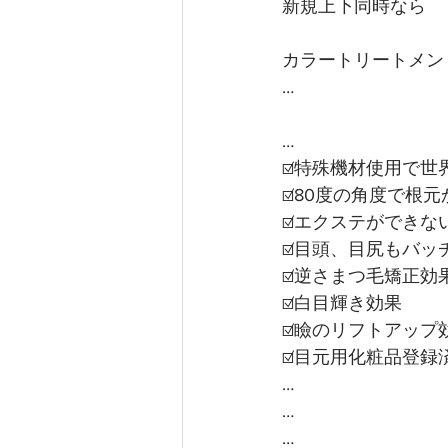
新規上下同時なら　 ¥
カラートリートメント¥
…
…
☑️特殊機材使用で
☑️80度の角度で根
☑️エクステができな
☑️目頭、目尻もバッ
☑️逆さまつ毛矯正効
☑️白目輝き効果
☑️瞼のリフトアップ
☑️目元用化粧品登
…
…
…