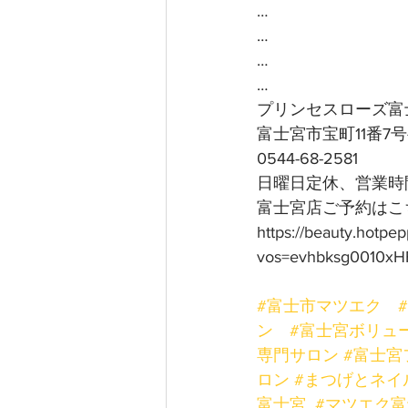
…
…
…
…
プリンセスローズ富
富士宮市宝町11番7
0544-68-2581
日曜日定休、営業時間
富士宮店ご予約はこち
https://beauty.hotpe
vos=evhbksg0010xH
#富士市マツエク
ン
#富士宮ボリュ
専門サロン
#富士宮
ロン
#まつげとネイ
富士宮
#マツエク