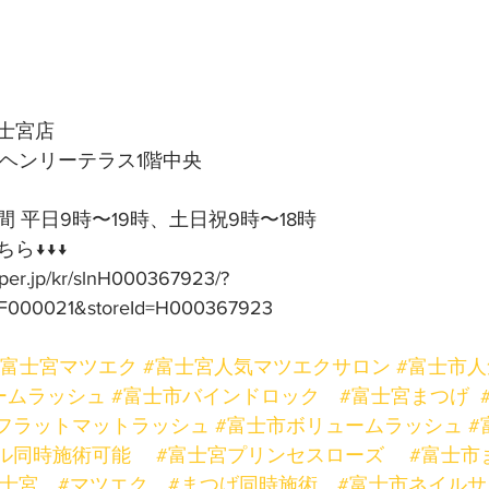
士宮店
号ヘンリーテラス1階中央
 平日9時〜19時、土日祝9時〜18時
ら↓↓↓
pper.jp/kr/slnH000367923/?
F000021&storeId=H000367923
#富士宮マツエク
#富士宮人気マツエクサロン
#富士市
ームラッシュ
#富士市バインドロック
#富士宮まつげ
フラットマットラッシュ
#富士市ボリュームラッシュ
#
ル同時施術可能
#富士宮プリンセスローズ
#富士市
富士宮
#マツエク
#まつげ同時施術
#富士市ネイルサ