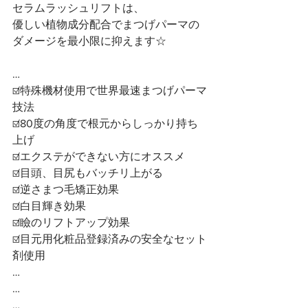
セラムラッシュリフトは、
優しい植物成分配合でまつげパーマの
ダメージを最小限に抑えます☆
…
☑️特殊機材使用で世界最速まつげパーマ
技法
☑️80度の角度で根元からしっかり持ち
上げ
☑️エクステができない方にオススメ
☑️目頭、目尻もバッチリ上がる
☑️逆さまつ毛矯正効果
☑️白目輝き効果
☑️瞼のリフトアップ効果
☑️目元用化粧品登録済みの安全なセット
剤使用
…
…
…