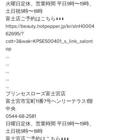
火曜日定休、営業時間 平日9時〜19時、
土日祝9時〜18時
富士店ご予約はこちら↓↓↓
https://beauty.hotpepper.jp/kr/slnH0004
62695/?
cstt=3&wak=KPSE500401_s_link_salont
op
…
…
…
…
…
プリンセスローズ富士宮店
富士宮市宝町11番7号ヘンリーテラス1階
中央
0544-68-2581
日曜日定休、営業時間 平日9時〜19時、
土日祝9時〜18時
富士宮店ご予約はこちら↓↓↓