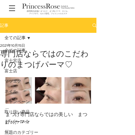
静岡県内4店舗！まつエク、まつ毛パーマ、ネイル、
アイブロウ、セルフ脱毛、フェイシャルエステ
記事
全ての記事
2021年10月15日
全ての記事
専門店ならではのこだわ
富士宮店
りのまつげパーマ♡
富士店
マツエク
ネイル
キャンペーン
…
取り扱い商品
まつげ専門店ならではの美しい　まつ
げパーマ☆
まつげパーマ
…
無題のカテゴリー