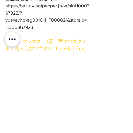
https://beauty.hotpepper.jp/kr/slnH0003
67923/?
vos=evhbksg0010xHF000021&storeId=
H000367923
#富士市マツエク
#富士宮マツエク
#
富士宮人気マツエクサロン
#富士市人
気マツエクサロン
#富士宮ボリューム
ラッシュ
#富士市バインドロック
#富
士宮まつげ
#富士宮まつげ専門サロン
#富士宮フラットマットラッシュ
#富士
市ボリュームラッシュ
#富士宮ネイル
サロン
#まつげとネイル同時施術可
能
#富士宮プリンセスローズ
#富士
市まつげ
#まつげ富士宮
#マツエク富
士宮
#マツエク
#まつげ同時施術
#
富士市ネイルサロン
#まつげ
#バイン
ドロック
#ボリュームラッシュ
#フラッ