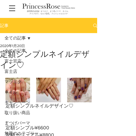
静岡県内4店舗！まつエク、まつ毛パーマ、ネイル、
アイブロウ、セルフ脱毛、フェイシャルエステ
記事
全ての記事
2020年1月20日
全ての記事
定額シンプルネイルデザ
富士宮店
イン♡
富士店
マツエク
ネイル
キャンペーン
定額シンプルネイルデザイン♡
取り扱い商品
…
…
まつげパーマ
定額シンプル¥6600
無題のカテゴリー
定額カジュアル¥8800