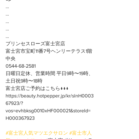
…
…
…
…
…
プリンセスローズ富士宮店
富士宮市宝町11番7号ヘンリーテラス1階
中央
0544-68-2581
日曜日定休、営業時間 平日9時〜19時、
土日祝9時〜18時
富士宮店ご予約はこちら↓↓↓
https://beauty.hotpepper.jp/kr/slnH0003
67923/?
vos=evhbksg0010xHF000021&storeId=
H000367923
#富士宮人気マツエクサロン
#富士市人