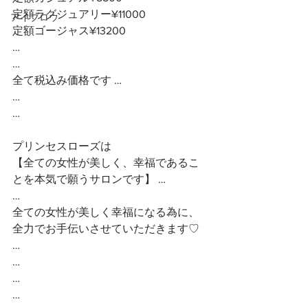
定額ラグジュアリー¥11000
アイブロウ
定額ゴージャス¥13200
…
…
全て税込み価格です …
…
…
プリンセスローズは
【全ての女性が美しく、幸福であるこ
とを本気で願うサロンです】 …
…
全ての女性が美しく幸福になる為に、
全力でお手伝いさせていただきます♡ 
…
…
…
…