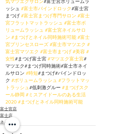
気マツエクサロン
#富士宮ボリュームラ
ッシュ 
#富士市バインドロック
#富士宮
まつげ 
#富士宮まつげ専門サロン
#富士
宮フラットマットラッシュ
#富士市ボ
リュームラッシュ
#富士宮ネイルサロ
ン
#まつげとネイル同時施術可能
#富士
宮プリンセスローズ
#富士市マツエク
#
富士宮マツエク
#富士市まつげ
#美容
#
女性
#まつげ富士宮 
#マツエク富士宮
#
マツエク#まつげ同時施術#富士市ネイ
ルサロン 
#時短
#まつげ#バインドロッ
ク 
#ボリュームラッシュ
#フラットマッ
トラッシュ
#低刺激グルー 
#まつげスク
ール静岡
#ミスアイドールのある生活
2020
#まつげとネイル同時施術可能
富士宮店
富士店
ネイル