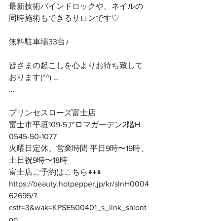
最新技術バインドロックや、ネイルの
同時施術もできるサロンです♡
無料駐車場33台♪
皆さまの起こしを心よりお待ち致して
おります(^^) …
…
プリンセスローズ富士店
富士市平垣109-5アロマガーデン2階H
0545-50-1077
火曜日定休、営業時間 平日9時〜19時、
土日祝9時〜18時
富士店ご予約はこちら↓↓↓
https://beauty.hotpepper.jp/kr/slnH0004
62695/?
cstt=3&wak=KPSE500401_s_link_salont
op