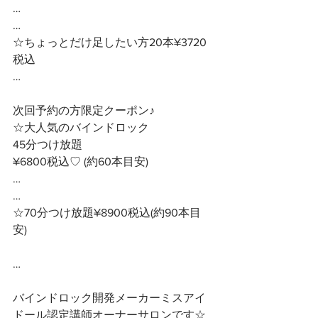
…
…
☆ちょっとだけ足したい方20本¥3720
税込
…
次回予約の方限定クーポン♪ 
☆大人気のバインドロック
45分つけ放題　　
¥6800税込♡ (約60本目安)
…
…
☆70分つけ放題¥8900税込(約90本目
安)
… 
バインドロック開発メーカーミスアイ
ドール認定講師オーナーサロンです☆ 