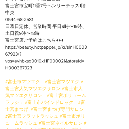
富士宮市宝町11番7号ヘンリーテラス1階
中央
0544-68-2581
日曜日定休、営業時間 平日9時〜19時、
土日祝9時〜18時
富士宮店ご予約はこちら↓↓↓
https://beauty.hotpepper.jp/kr/slnH0003
67923/?
vos=evhbksg0010xHF000021&storeId=
H000367923
#富士市マツエク
#富士宮マツエク
#
富士宮人気マツエクサロン
#富士市人
気マツエクサロン
#富士宮ボリューム
ラッシュ
#富士市バインドロック
#富
士宮まつげ
#富士宮まつげ専門サロン
#富士宮フラットラッシュ
#富士市ボリ
ュームラッシュ
#富士宮ネイルサロン
#