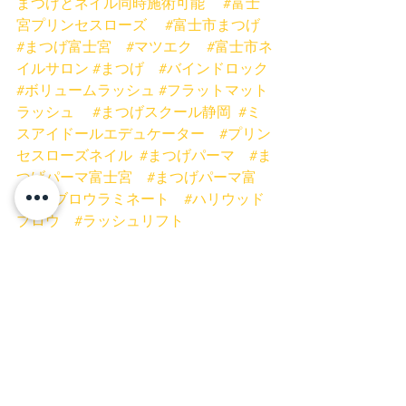
まつげとネイル同時施術可能
#富士
宮プリンセスローズ
#富士市まつげ
#まつげ富士宮
#マツエク
#富士市ネ
イルサロン
#まつげ
#バインドロック
#ボリュームラッシュ
#フラットマット
ラッシュ
#まつげスクール静岡
#ミ
スアイドールエデュケーター
#プリン
セスローズネイル
#まつげパーマ
#ま
つげパーマ富士宮
#まつげパーマ富
士
#ブロウラミネート
#ハリウッド
ブロウ
#ラッシュリフト
ネイル
富士宮ネイル
富士市ネイル
富士市まつげ
富士宮まつげ
富士宮マツエク
富士市マツエク
富士宮まつげパーマ
富士市まつげパーマ
ネイルキャンペーン
お得
安い
ブロウラミネート
眉毛
バインドロック
フラットラッシュ
ハリウッドブロウ
マツエク まつげ 富士宮マツエク 富士市マツエク
富士宮店