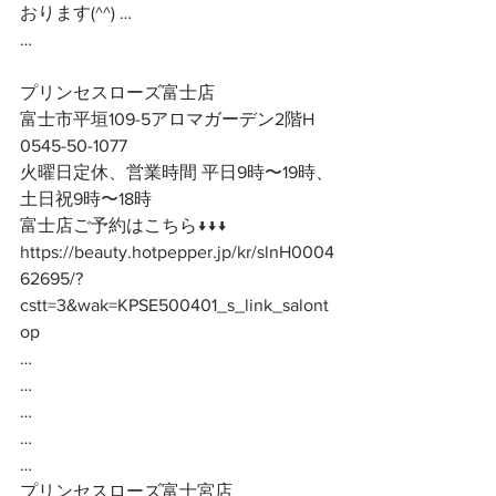
おります(^^) …
…
プリンセスローズ富士店
富士市平垣109-5アロマガーデン2階H
0545-50-1077
火曜日定休、営業時間 平日9時〜19時、
土日祝9時〜18時
富士店ご予約はこちら↓↓↓
https://beauty.hotpepper.jp/kr/slnH0004
62695/?
cstt=3&wak=KPSE500401_s_link_salont
op
…
…
…
…
…
プリンセスローズ富士宮店