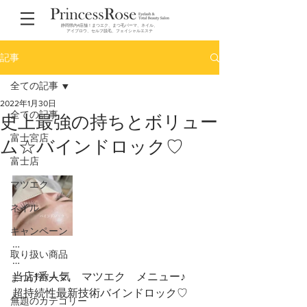
静岡県内4店舗！まつエク、まつ毛パーマ、ネイル、
アイブロウ、セルフ脱毛、フェイシャルエステ
記事
全ての記事
2022年1月30日
全ての記事
史上最強の持ちとボリュー
富士宮店
ム☆バインドロック♡
富士店
マツエク
ネイル
キャンペーン
…
取り扱い商品
…
当店1番人気　マツエク　メニュー♪
まつげパーマ
超持続性最新技術バインドロック♡
無題のカテゴリー