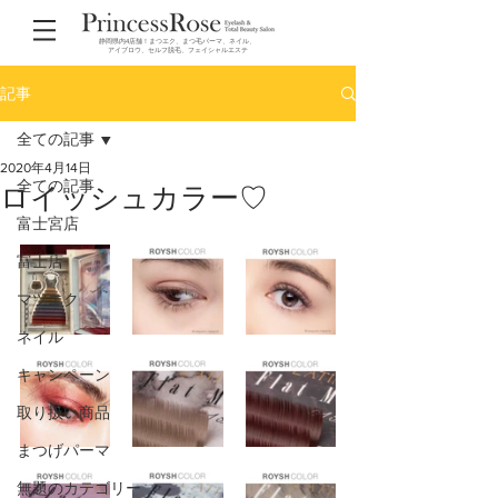
静岡県内4店舗！まつエク、まつ毛パーマ、ネイル、
アイブロウ、セルフ脱毛、フェイシャルエステ
記事
全ての記事
2020年4月14日
全ての記事
ロイッシュカラー♡
富士宮店
富士店
マツエク
ネイル
キャンペーン
取り扱い商品
まつげパーマ
無題のカテゴリー