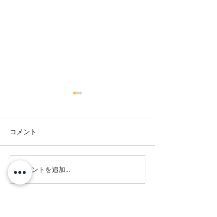
コメント
コメントを追加…
大人気♪ブロウラミネート
セラムブロウ講
×Wax脱毛♡
来ました♪