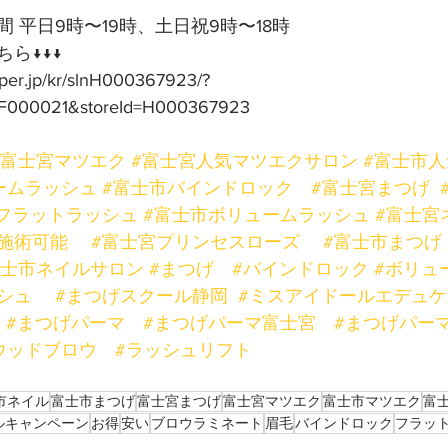
 平日9時〜19時、土日祝9時〜18時
ら↓↓↓
pper.jp/kr/slnH000367923/?
F000021&storeId=H000367923
#富士宮マツエク
#富士宮人気マツエクサロン
#富士市
ームラッシュ
#富士市バインドロック
#富士宮まつげ
フラットラッシュ
#富士市ボリュームラッシュ
#富士宮
施術可能
#富士宮プリンセスローズ
#富士市まつげ
富士市ネイルサロン
#まつげ
#バインドロック
#ボリュ
シュ
#まつげスクール静岡
#ミスアイドールエデュ
#まつげパーマ
#まつげパーマ富士宮
#まつげパー
ウッドブロウ
#ラッシュリフト
市ネイル
富士市まつげ
富士宮まつげ
富士宮マツエク
富士市マツエク
富
ルキャンペーン
お得
安い
ブロウラミネート
眉毛
バインドロック
フラッ