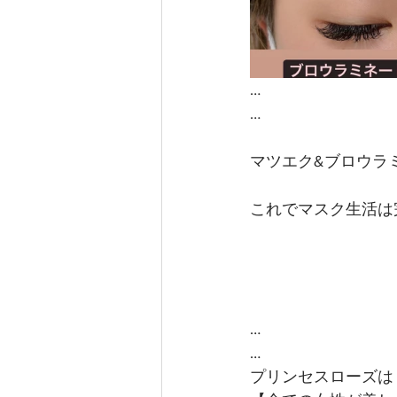
…
…
マツエク&ブロウラ
これでマスク生活は完
…
…
プリンセスローズは