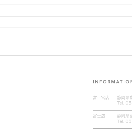
大人気♪ブロウラミネート
セラ
×Wax脱毛♡
した
INFORMATIO
富士宮店
​静岡県
Tel. 0
富士店
​静岡県
Tel. 0