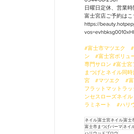
日曜日定休、営業時間
富士宮店ご予約はこち
https://beauty.hotpe
vos=evhbksg0010xH
#富士市マツエク
ン
#富士宮ボリュ
専門サロン
#富士宮
まつげとネイル同時
宮
#マツエク
#
フラットマットラッ
ンセスローズネイル
ラミネート
#ハリ
ネイル
富士宮ネイル
富士
富士市まつげパーマ
ネイ
ハリウッドブロウ