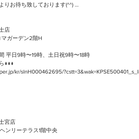
りお待ち致しております(^^) …
士店
アロマガーデン2階H
 平日9時〜19時、土日祝9時〜18時
↓↓↓
epper.jp/kr/slnH000462695/?cstt=3&wak=KPSE500401_s_l
士宮店
号ヘンリーテラス1階中央