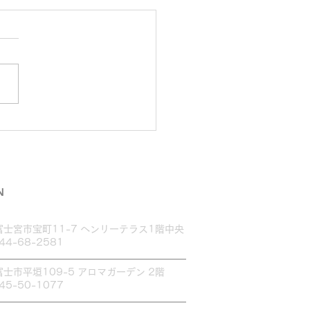
ムブロウ講習行って来ま
♪
N
富士宮市宝町11-7 ヘンリーテラス1階中央
544-68-2581
富士市平垣109-5 アロマガーデン 2階
545-50-1077