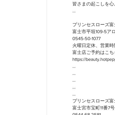
皆さまの起こしを心よ
…
プリンセスローズ富
富士市平垣109-5
0545-50-1077
火曜日定休、営業時間
富士店ご予約はこちら
https://beauty.hotp
…
…
…
…
…
プリンセスローズ富
富士宮市宝町11番7
0544-68-2581