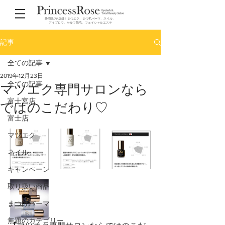
静岡県内4店舗！まつエク、まつ毛パーマ、ネイル、
アイブロウ、セルフ脱毛、フェイシャルエステ
記事
全ての記事
2019年12月23日
全ての記事
マツエク専門サロンなら
富士宮店
ではのこだわり♡
富士店
マツエク
ネイル
キャンペーン
取り扱い商品
まつげパーマ
無題のカテゴリー