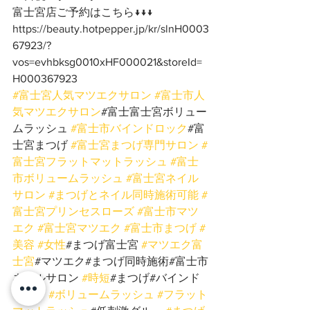
富士宮店ご予約はこちら↓↓↓
https://beauty.hotpepper.jp/kr/slnH0003
67923/?
vos=evhbksg0010xHF000021&storeId=
H000367923
#富士宮人気マツエクサロン
#富士市人
気マツエクサロン
#富士富士宮ボリュー
ムラッシュ 
#富士市バインドロック
#富
士宮まつげ 
#富士宮まつげ専門サロン
#
富士宮フラットマットラッシュ
#富士
市ボリュームラッシュ
#富士宮ネイル
サロン
#まつげとネイル同時施術可能
#
富士宮プリンセスローズ
#富士市マツ
エク
#富士宮マツエク
#富士市まつげ
#
美容
#女性
#まつげ富士宮 
#マツエク富
士宮
#マツエク#まつげ同時施術#富士市
ネイルサロン 
#時短
#まつげ#バインド
ロック 
#ボリュームラッシュ
#フラット