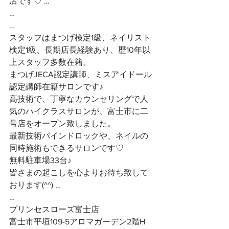
店です♡ …
…
…
スタッフはまつげ検定1級、ネイリスト
検定1級、長期店長経験あり、歴10年以
上スタッフ多数在籍。
まつげJECA認定講師、ミスアイドール
認定講師在籍サロンです♪
高技術で、丁寧なカウンセリングで人
気のハイクラスサロンが、富士市に二
号店をオープン致しました。
最新技術バインドロックや、ネイルの
同時施術もできるサロンです♡
無料駐車場33台♪
皆さまの起こしを心よりお待ち致して
おります(^^) …
…
プリンセスローズ富士店
富士市平垣109-5アロマガーデン2階H