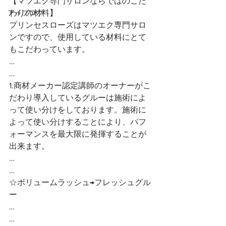
【マツエク専門サロンならではのこだ
アイブロウ
わりの材料】
プリンセスローズはマツエク専門サロ
ンですので、使用している材料にとて
もこだわっています。
…
…
1.商材メーカー認定講師のオーナーがこ
だわり導入しているグルーは施術によ
って使い分けをしております。施術に
よって使い分けすることにより、パフ
ォーマンスを最大限に発揮することが
出来ます。
…
…
☆ボリュームラッシュ→フレッシュグル
ー
…
…