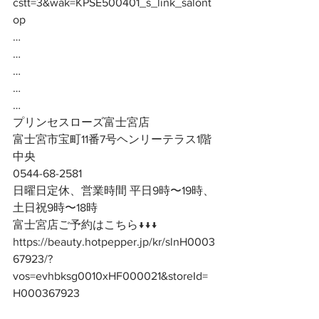
cstt=3&wak=KPSE500401_s_link_salont
op
…
…
…
…
…
プリンセスローズ富士宮店
富士宮市宝町11番7号ヘンリーテラス1階
中央
0544-68-2581
日曜日定休、営業時間 平日9時〜19時、
土日祝9時〜18時
富士宮店ご予約はこちら↓↓↓
https://beauty.hotpepper.jp/kr/slnH0003
67923/?
vos=evhbksg0010xHF000021&storeId=
H000367923