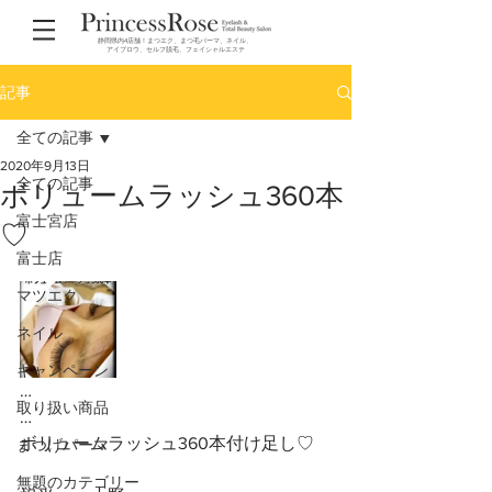
静岡県内4店舗！まつエク、まつ毛パーマ、ネイル、
アイブロウ、セルフ脱毛、フェイシャルエステ
記事
全ての記事
2020年9月13日
全ての記事
ボリュームラッシュ360本
富士宮店
♡
富士店
マツエク
ネイル
キャンペーン
…
取り扱い商品
…
ボリュームラッシュ360本付け足し♡
まつげパーマ
無題のカテゴリー