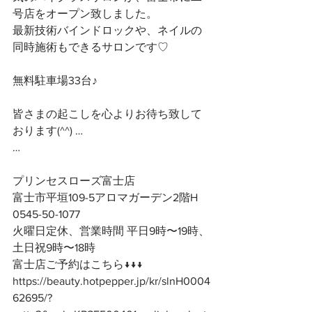
号店をオープン致しました。
最新技術バインドロックや、ネイルの
同時施術もできるサロンです♡
無料駐車場33台♪
皆さまの起こしを心よりお待ち致して
おります(^^) …
…
プリンセスローズ富士店
富士市平垣109-5アロマガーデン2階H
0545-50-1077
火曜日定休、営業時間 平日9時〜19時、
土日祝9時〜18時
富士店ご予約はこちら↓↓↓
https://beauty.hotpepper.jp/kr/slnH0004
62695/?