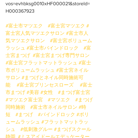
vos=evhbksg0010xHF000021&storeId=
H000367923
#富士市マツエク
#富士宮マツエク
#
富士宮人気マツエクサロン
#富士市人
気マツエクサロン
#富士宮ボリューム
ラッシュ
#富士市バインドロック
#富
士宮まつげ
#富士宮まつげ専門サロン
#富士宮フラットマットラッシュ
#富士
市ボリュームラッシュ
#富士宮ネイル
サロン
#まつげとネイル同時施術可
能
#富士宮プリンセスローズ
#富士
市まつげ
#美容
#女性
#まつげ富士宮
#マツエク富士宮
#マツエク
#まつげ
同時施術
#富士市ネイルサロン
#時
短
#まつげ
#バインドロック
#ボリ
ュームラッシュ
#フラットマットラッ
シュ
#低刺激グルー
#まつげスクール
静岡
#ミスアイドールエデュケーター