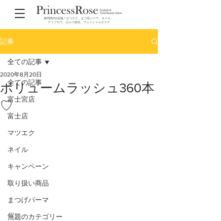
静岡県内4店舗！まつエク、まつ毛パーマ、ネイル、
アイブロウ、セルフ脱毛、フェイシャルエステ
記事
全ての記事
2020年8月20日
全ての記事
ボリュームラッシュ360本
富士宮店
♡
富士店
マツエク
ネイル
キャンペーン
取り扱い商品
まつげパーマ
…
無題のカテゴリー