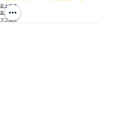
富士宮店
富士店
マツエク
すべて表示
最新記事