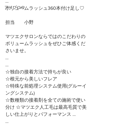
…
アイブロウ
ボリュームラッシュ360本付け足し♡
担当　　小野
マツエクサロンならではのこだわりの
ボリュームラッシュをぜひご体感くだ
さいませ。
…
…
☆独自の接着方法で持ちが良い
☆根元から美しいフレア
☆特殊な前処理システム使用(グルーイ
ングシステム)
☆数種類の接着剤を全ての施術で使い
分け ☆マツエク人工毛は最高毛質で美
しい仕上がりとパフォーマンス …
…