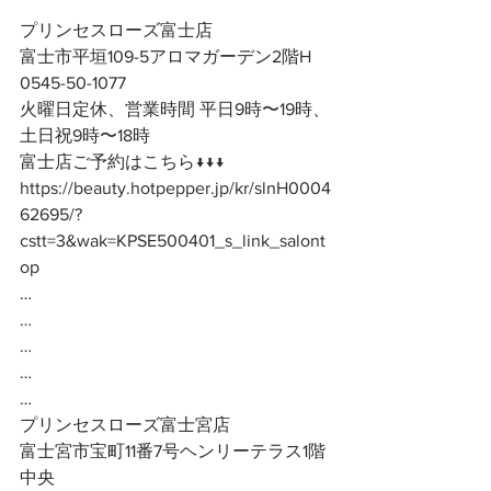
プリンセスローズ富士店
富士市平垣109-5アロマガーデン2階H
0545-50-1077
火曜日定休、営業時間 平日9時〜19時、
土日祝9時〜18時
富士店ご予約はこちら↓↓↓
https://beauty.hotpepper.jp/kr/slnH0004
62695/?
cstt=3&wak=KPSE500401_s_link_salont
op
…
…
…
…
…
プリンセスローズ富士宮店
富士宮市宝町11番7号ヘンリーテラス1階
中央