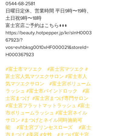
0544-68-2581
日曜日定休、営業時間 平日9時〜19時、
土日祝9時〜18時
富士宮店ご予約はこちら↓↓↓
https://beauty.hotpepper.jp/kr/slnH0003
67923/?
vos=evhbksg0010xHF000021&storeId=
H000367923
#富士市マツエク
#富士宮マツエク
#
富士宮人気マツエクサロン
#富士市人
気マツエクサロン
#富士宮ボリューム
ラッシュ
#富士市バインドロック
#富
士宮まつげ
#富士宮まつげ専門サロン
#富士宮フラットマットラッシュ
#富士
市ボリュームラッシュ
#富士宮ネイル
サロン
#まつげとネイル同時施術可
能
#富士宮プリンセスローズ
#富士
市まつげ
#美容
#女性
#まつげ富士宮