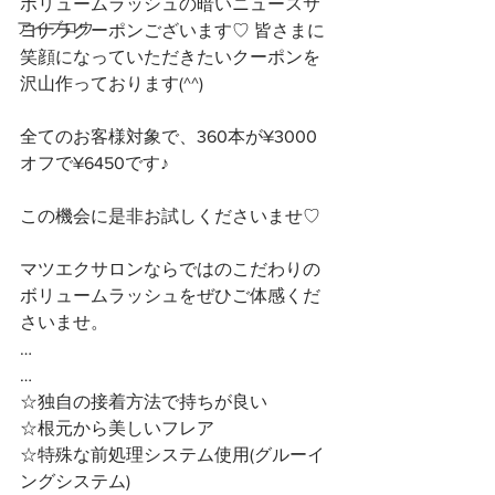
ボリュームラッシュの暗いニュースサ
アイブロウ
ヨナラクーポンございます♡ 皆さまに
笑顔になっていただきたいクーポンを
沢山作っております(^^)
全てのお客様対象で、360本が¥3000
オフで¥6450です♪
この機会に是非お試しくださいませ♡
マツエクサロンならではのこだわりの
ボリュームラッシュをぜひご体感くだ
さいませ。
…
…
☆独自の接着方法で持ちが良い
☆根元から美しいフレア
☆特殊な前処理システム使用(グルーイ
ングシステム)