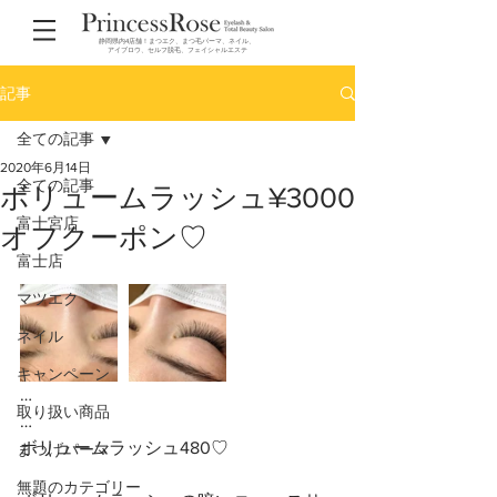
静岡県内4店舗！まつエク、まつ毛パーマ、ネイル、
アイブロウ、セルフ脱毛、フェイシャルエステ
記事
全ての記事
2020年6月14日
全ての記事
ボリュームラッシュ¥3000
富士宮店
オフクーポン♡
富士店
マツエク
ネイル
キャンペーン
…
取り扱い商品
…
ボリュームラッシュ480♡
まつげパーマ
無題のカテゴリー