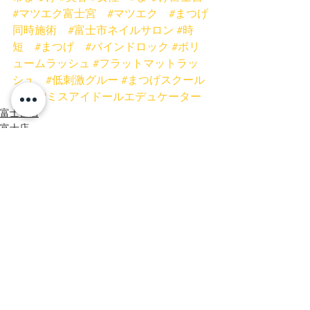
#マツエク富士宮
#マツエク
#まつげ
同時施術
#富士市ネイルサロン
#時
短
#まつげ
#バインドロック
#ボリ
ュームラッシュ
#フラットマットラッ
シュ
#低刺激グルー
#まつげスクール
静岡
#ミスアイドールエデュケーター
富士宮店
富士店
マツエク
すべて表示
最新記事