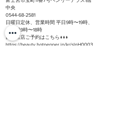
富士宮市宝町11番7号ヘンリーテラス1階
中央
0544-68-2581
日曜日定休、営業時間 平日9時〜19時、
土日祝9時〜18時
富士宮店ご予約はこちら↓↓↓
https://beauty.hotpepper.jp/kr/slnH0003
67923/?
vos=evhbksg0010xHF000021&storeId=
H000367923
#富士市マツエク
#富士宮マツエク
#
富士宮人気マツエクサロン
#富士市人
気マツエクサロン
#富士宮ボリューム
ラッシュ
#富士市バインドロック
#富
士宮まつげ
#富士宮まつげ専門サロン
#富士宮フラットマットラッシュ
#富士
市ボリュームラッシュ
#富士宮ネイル
サロン
#まつげとネイル同時施術可