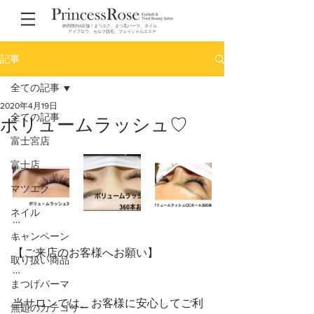
静岡県内4店舗！まつエク、まつ毛パーマ、ネイル、
アイブロウ、セルフ脱毛、フェイシャルエステ
記事
全ての記事
2020年4月19日
全ての記事
ボリュームラッシュ♡
富士宮店
富士店
マツエク
ネイル
…
…
キャンペーン
【ご来店のお客様へお願い】
取り扱い商品
…
まつげパーマ
当サロンでは、お客様に安心してご利
無題のカテゴリー