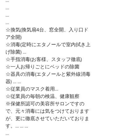
…
…
…
…
☆換気(換気扇4台、窓全開、入り口ド
ア全開)
☆消毒(定時にエタノールで室内拭き上
げ除菌) …
☆手指消毒(お客様、スタッフ徹底)
☆一人お帰りごとにベッドの除菌
☆器具の消毒(エタノールと紫外線消毒
器) … …
☆従業員のマスク着用…
☆従業員の毎朝の検温、健康観察
※保健所認可の美容所サロンですの
で、元々消毒には気をつけております
が、更に徹底させていただいておりま
す。… … …
…