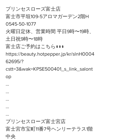
プリンセスローズ富士店
富士市平垣109-5アロマガーデン2階H
0545-50-1077
火曜日定休、営業時間 平日9時〜19時、
土日祝9時〜18時
富士店ご予約はこちら↓↓↓
https://beauty.hotpepper.jp/kr/slnH0004
62695/?
cstt=3&wak=KPSE500401_s_link_salont
op
…
…
…
…
…
プリンセスローズ富士宮店
富士宮市宝町11番7号ヘンリーテラス1階
中央