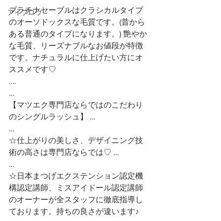
プラチナセーブルはクラシカルタイプ
アイブロウ
のオーソドックスな毛質です。(昔から
ある普通のタイプになります。) 艶やか
な毛質、リーズナブルなお値段が特徴
です。ナチュラルに仕上げたい方にオ
ススメです♡ 
….
…
【マツエク専門店ならではのこだわり
のシングルラッシュ】 …
…
☆仕上がりの美しさ、デザイニング技
術の高さは専門店ならでは♡ …
…
☆日本まつげエクステンション認定機
構認定講師、ミスアイドール認定講師
のオーナーが全スタッフに徹底指導し
ております。持ちの良さが違います♪