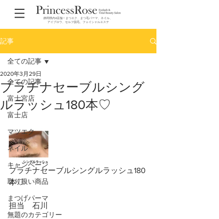
静岡県内4店舗！まつエク、まつ毛パーマ、ネイル、
アイブロウ、セルフ脱毛、フェイシャルエステ
記事
全ての記事
2020年3月29日
全ての記事
プラチナセーブルシング
富士宮店
ルラッシュ180本♡
富士店
マツエク
ネイル
キャンペーン
プラチナセーブルシングルラッシュ180
取り扱い商品
本♡
まつげパーマ
担当　石川
無題のカテゴリー