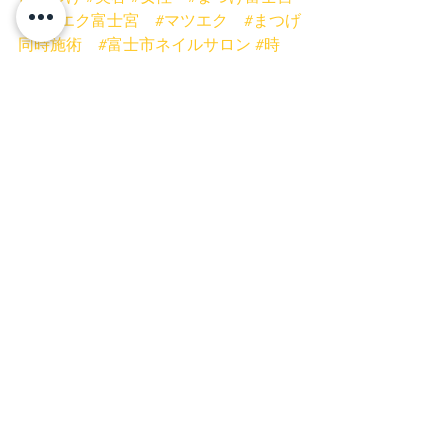
#マツエク富士宮
#マツエク
#まつげ
同時施術
#富士市ネイルサロン
#時
短
#まつげ
#バインドロック
#ボリ
ュームラッシュ
#フラットマットラッ
シュ
#低刺激グルー
#まつげスクール
静岡
#ミスアイドールのある生活2020
富士宮店
富士店
マツエク
すべて表示
最新記事