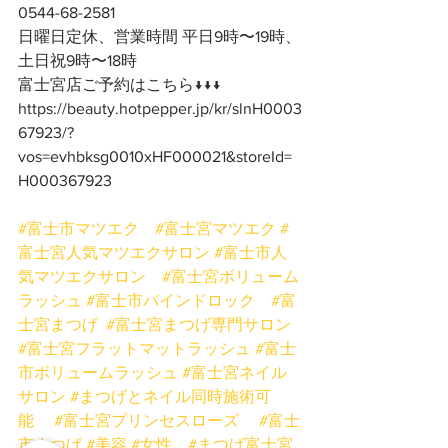
0544-68-2581
日曜日定休、営業時間 平日9時〜19時、
土日祝9時〜18時
富士宮店ご予約はこちら↓↓↓
https://beauty.hotpepper.jp/kr/slnH0003
67923/?
vos=evhbksg0010xHF000021&storeId=
H000367923
#富士市マツエク
#富士宮マツエク
#
富士宮人気マツエクサロン
#富士市人
気マツエクサロン
#富士宮ボリューム
ラッシュ
#富士市バインドロック
#富
士宮まつげ
#富士宮まつげ専門サロン
#富士宮フラットマットラッシュ
#富士
市ボリュームラッシュ
#富士宮ネイル
サロン
#まつげとネイル同時施術可
能
#富士宮プリンセスローズ
#富士
市まつげ
#美容
#女性
#まつげ富士宮