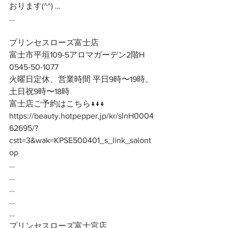
おります(^^) …
…
プリンセスローズ富士店
富士市平垣109-5アロマガーデン2階H
0545-50-1077
火曜日定休、営業時間 平日9時〜19時、
土日祝9時〜18時
富士店ご予約はこちら↓↓↓
https://beauty.hotpepper.jp/kr/slnH0004
62695/?
cstt=3&wak=KPSE500401_s_link_salont
op
…
…
…
…
…
プリンセスローズ富士宮店