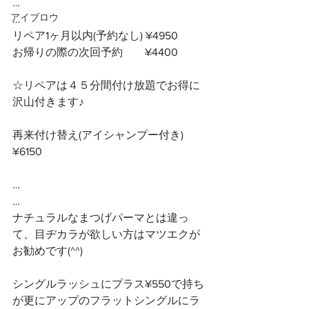
…
アイブロウ
…
リペア1ヶ月以内(予約なし) ¥4950
お帰りの際の次回予約　　¥4400
☆リペアは４５分間付け放題でお得に
沢山付きます♪ 
再来付け替え(アイシャンプー付き)
¥6150 
…
…
ナチュラルなまつげパーマとは違っ
て、目ヂカラが欲しい方はマツエクが
お勧めです(^^)
シングルラッシュにプラス¥550で持ち
が更にアップのフラットシングルにラ