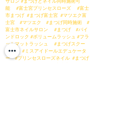
サロン
#まつげとネイル同時施術可
能
#富士宮プリンセスローズ
#富士
市まつげ
#まつげ富士宮
#マツエク富
士宮
#マツエク
#まつげ同時施術
#
富士市ネイルサロン
#まつげ
#バイ
ンドロック
#ボリュームラッシュ
#フラ
ットマットラッシュ
#まつげスクー
ル静岡
#ミスアイドールエデュケータ
ー
#プリンセスローズネイル
#まつげ
パーマ
#まつげパーマ富士宮
#まつ
げパーマ富士
#桜木ひな
ネイル
富士宮ネイル
富士市ネイル
富士市まつげ
富士宮まつげ
富士宮マツエク
富士市マツエク
富士宮まつげパーマ
富士市まつげパーマ
ネイルキャンペーン
お得
安い
富士宮店
富士店
マツエク