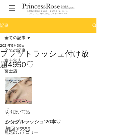
静岡県内4店舗！まつエク、まつ毛パーマ、ネイル、
アイブロウ、セルフ脱毛、フェイシャルエステ
記事
全ての記事
2021年9月30日
全ての記事
フラットラッシュ付け放
富士宮店
題4950♡
富士店
マツエク
ネイル
キャンペーン
…
取り扱い商品
…
シングルラッシュ120本♡
まつげパーマ
初回 ¥5555
無題のカテゴリー