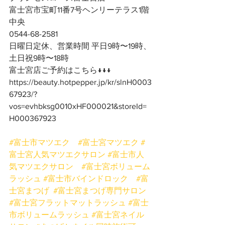
富士宮市宝町11番7号ヘンリーテラス1階
中央
0544-68-2581
日曜日定休、営業時間 平日9時〜19時、
土日祝9時〜18時
富士宮店ご予約はこちら↓↓↓
https://beauty.hotpepper.jp/kr/slnH0003
67923/?
vos=evhbksg0010xHF000021&storeId=
H000367923
#富士市マツエク
#富士宮マツエク
#
富士宮人気マツエクサロン
#富士市人
気マツエクサロン
#富士宮ボリューム
ラッシュ
#富士市バインドロック
#富
士宮まつげ
#富士宮まつげ専門サロン
#富士宮フラットマットラッシュ
#富士
市ボリュームラッシュ
#富士宮ネイル