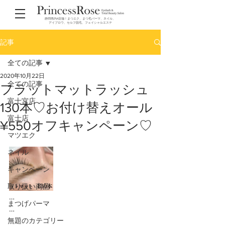
静岡県内4店舗！まつエク、まつ毛パーマ、ネイル、
アイブロウ、セルフ脱毛、フェイシャルエステ
記事
全ての記事
2020年10月22日
全ての記事
フラットマットラッシュ
富士宮店
130本♡お付け替えオール
富士店
¥550オフキャンペーン♡
マツエク
ネイル
キャンペーン
取り扱い商品
…
まつげパーマ
…
無題のカテゴリー