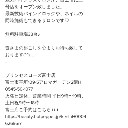
号店をオープン致しました。
最新技術バインドロックや、ネイルの
同時施術もできるサロンです♡
無料駐車場33台♪
皆さまの起こしを心よりお待ち致して
おります(^^) …
…
プリンセスローズ富士店
富士市平垣109-5アロマガーデン2階H
0545-50-1077
火曜日定休、営業時間 平日9時〜19時、
土日祝9時〜18時
富士店ご予約はこちら↓↓↓
https://beauty.hotpepper.jp/kr/slnH0004
62695/?