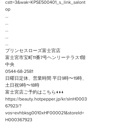
cstt=3&wak=KPSE500401_s_link_salont
op
…
…
…
…
…
プリンセスローズ富士宮店
富士宮市宝町11番7号ヘンリーテラス1階
中央
0544-68-2581
日曜日定休、営業時間 平日9時〜19時、
土日祝9時〜18時
富士宮店ご予約はこちら↓↓↓
https://beauty.hotpepper.jp/kr/slnH0003
67923/?
vos=evhbksg0010xHF000021&storeId=
H000367923