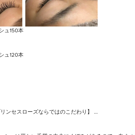
ュ150本
ュ120本
プリンセスローズならではのこだわり】 …