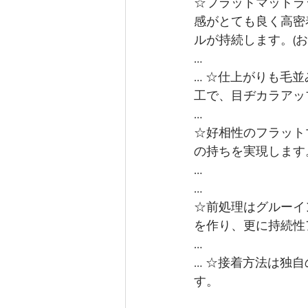
☆フラットマットラ
感がとても良く高密
ルが持続します。(
…
… ☆仕上がりも毛
工で、目ヂカラアッ
…
☆好相性のフラット
の持ちを実現します
…
…
☆前処理はグルーイ
を作り、更に持続性
…
… ☆接着方法は独
す。