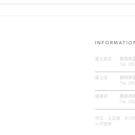
大人気♪ブロウラミネート
セラ
×Wax脱毛♡
した
INFORMATIO
富士宮店
​静岡県
Tel. 0
富士店
​静岡県
Tel. 0
焼津店
​静岡県
Tel. 0
​平日、土日祝 9:00
​※不定休