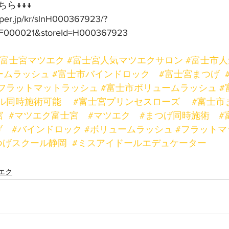
ら↓↓↓
pper.jp/kr/slnH000367923/?
F000021&storeId=H000367923
#富士宮マツエク
#富士宮人気マツエクサロン
#富士市
ームラッシュ
#富士市バインドロック
#富士宮まつげ
フラットマットラッシュ
#富士市ボリュームラッシュ
#
ル同時施術可能
#富士宮プリンセスローズ
#富士市
宮
#マツエク富士宮
#マツエク
#まつげ同時施術
#
げ
#バインドロック
#ボリュームラッシュ
#フラットマ
つげスクール静岡
#ミスアイドールエデュケーター
エク