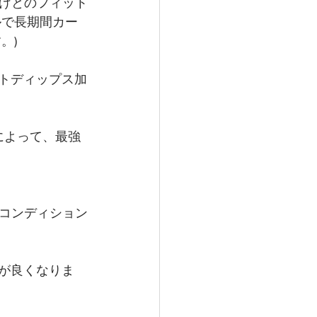
げとのフィット
ルで長期間カー
。)
ットディップス加
によって、最強
コンディション
が良くなりま