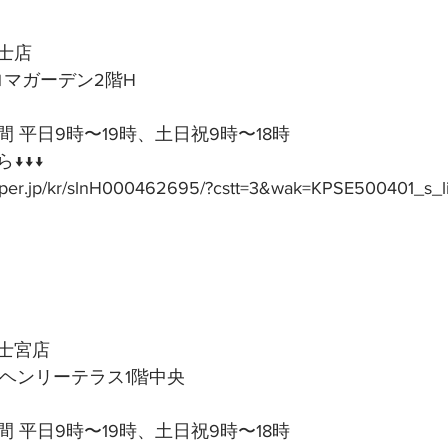
士店
アロマガーデン2階H
 平日9時〜19時、土日祝9時〜18時
↓↓↓
epper.jp/kr/slnH000462695/?cstt=3&wak=KPSE500401_s_l
士宮店
号ヘンリーテラス1階中央
 平日9時〜19時、土日祝9時〜18時