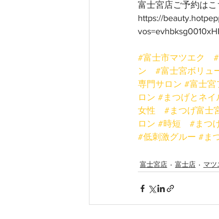
富士宮店ご予約はこち
https://beauty.hotpe
vos=evhbksg0010xH
#富士市マツエク
ン
#富士宮ボリュ
専門サロン
#富士宮
ロン
#まつげとネイ
女性
#まつげ富士
ロン
#時短
#まつ
#低刺激グルー
#ま
富士宮店
富士店
マツ