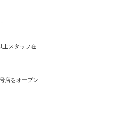
…
以上スタッフ在
号店をオープン