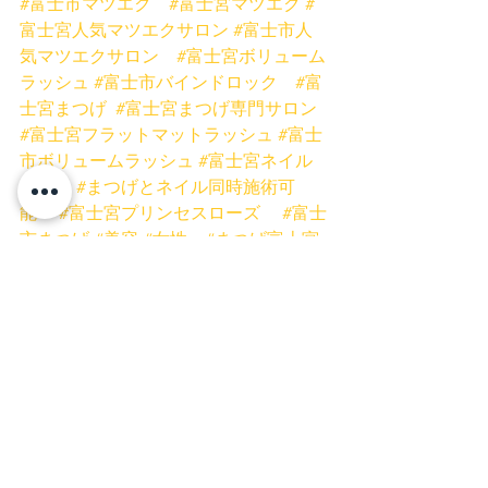
#富士市マツエク
#富士宮マツエク
#
富士宮人気マツエクサロン
#富士市人
気マツエクサロン
#富士宮ボリューム
ラッシュ
#富士市バインドロック
#富
士宮まつげ
#富士宮まつげ専門サロン
#富士宮フラットマットラッシュ
#富士
市ボリュームラッシュ
#富士宮ネイル
サロン
#まつげとネイル同時施術可
能
#富士宮プリンセスローズ
#富士
市まつげ
#美容
#女性
#まつげ富士宮
#マツエク富士宮
#マツエク
#まつげ
同時施術
#富士市ネイルサロン
#時
短
#まつげ
#バインドロック
#ボリ
ュームラッシュ
#フラットマットラッ
シュ
#低刺激グルー
#まつげスクール
静岡
#ミスアイドールエデュケーター
富士宮店
富士店
マツエク