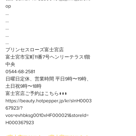
op
…
…
…
…
…
プリンセスローズ富士宮店
富士宮市宝町11番7号ヘンリーテラス1階
中央
0544-68-2581
日曜日定休、営業時間 平日9時〜19時、
土日祝9時〜18時
富士宮店ご予約はこちら↓↓↓
https://beauty.hotpepper.jp/kr/slnH0003
67923/?
vos=evhbksg0010xHF000021&storeId=
H000367923