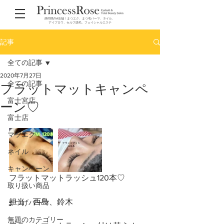
静岡県内4店舗！まつエク、まつ毛パーマ、ネイル、
アイブロウ、セルフ脱毛、フェイシャルエステ
記事
全ての記事
2020年7月27日
全ての記事
フラットマットキャンペ
富士宮店
ーン♡
富士店
マツエク
ネイル
キャンペーン
フラットマットラッシュ120本♡
取り扱い商品
担当　西島、鈴木
まつげパーマ
無題のカテゴリー