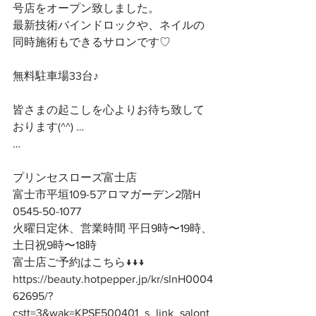
号店をオープン致しました。
最新技術バインドロックや、ネイルの
同時施術もできるサロンです♡
無料駐車場33台♪
皆さまの起こしを心よりお待ち致して
おります(^^) …
…
プリンセスローズ富士店
富士市平垣109-5アロマガーデン2階H
0545-50-1077
火曜日定休、営業時間 平日9時〜19時、
土日祝9時〜18時
富士店ご予約はこちら↓↓↓
https://beauty.hotpepper.jp/kr/slnH0004
62695/?
cstt=3&wak=KPSE500401_s_link_salont