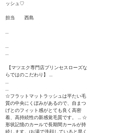
ッシュ♡
担当　　西島
…
…
…
 【マツエク専門店プリンセスローズな
らではのこだわり】 …
…
…
☆フラットマットラッシュは平たい毛
質の中央にくぼみがあるので、自まつ
げとのフィット感がとても良く高密
着、高持続性の新感覚毛質です。 … ☆
形状記憶のカールで長期間カールが持
続します。(お湯で洗顔していると早く