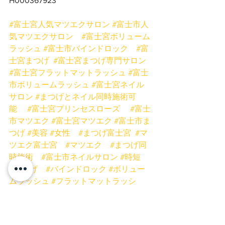
H000367923
#富士宮人気マツエクサロン
#富士市人
気マツエクサロン
#富士宮ボリューム
ラッシュ
#富士市バインドロック
#富
士宮まつげ
#富士宮まつげ専門サロン
#富士宮フラットマットラッシュ
#富士
市ボリュームラッシュ
#富士宮ネイル
サロン
#まつげとネイル同時施術可
能
#富士宮プリンセスローズ
#富士
市マツエク
#富士宮マツエク
#富士市ま
つげ
#美容
#女性
#まつげ富士宮
#マ
ツエク富士宮
#マツエク
#まつげ同
時施術
#富士市ネイルサロン
#時短
#まつげ
#バインドロック
#ボリュー
ムラッシュ
#フラットマットラッシ
ュ
#低刺激グルー
#まつげスクール静
岡
#ミスアイドールのある生活2020
富士宮店