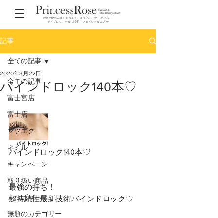
静岡県内4店舗！まつエク、まつ毛パーマ、ネイル、
アイブロウ、セルフ脱毛、フェイシャルエステ
記事
全ての記事
2020年3月22日
全ての記事
バインドロック140本♡
富士宮店
富士店
マツエク
ネイル
バインドロック140本♡
キャンペーン
取り扱い商品
最強の持ち！
まつげパーマ
超持続性最新技術バインドロック♡
無題のカテゴリー