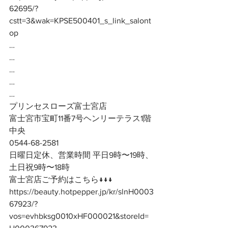
62695/?
cstt=3&wak=KPSE500401_s_link_salont
op
…
…
…
…
…
プリンセスローズ富士宮店
富士宮市宝町11番7号ヘンリーテラス1階
中央
0544-68-2581
日曜日定休、営業時間 平日9時〜19時、
土日祝9時〜18時
富士宮店ご予約はこちら↓↓↓
https://beauty.hotpepper.jp/kr/slnH0003
67923/?
vos=evhbksg0010xHF000021&storeId=