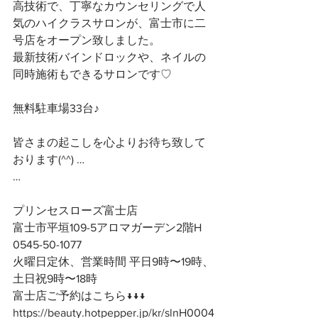
高技術で、丁寧なカウンセリングで人
気のハイクラスサロンが、富士市に二
号店をオープン致しました。
最新技術バインドロックや、ネイルの
同時施術もできるサロンです♡
無料駐車場33台♪
皆さまの起こしを心よりお待ち致して
おります(^^) …
…
プリンセスローズ富士店
富士市平垣109-5アロマガーデン2階H
0545-50-1077
火曜日定休、営業時間 平日9時〜19時、
土日祝9時〜18時
富士店ご予約はこちら↓↓↓
https://beauty.hotpepper.jp/kr/slnH0004