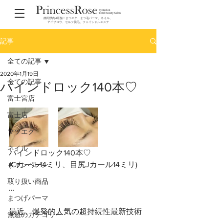
静岡県内4店舗！まつエク、まつ毛パーマ、ネイル、
アイブロウ、セルフ脱毛、フェイシャルエステ
記事
全ての記事
2020年1月19日
全ての記事
バインドロック140本♡
富士宮店
富士店
マツエク
ネイル
バインドロック140本♡
(Cカール14ミリ、目尻Jカール14ミリ)
キャンペーン
…
取り扱い商品
…
まつげパーマ
最近、爆発的人気の超持続性最新技術
無題のカテゴリー