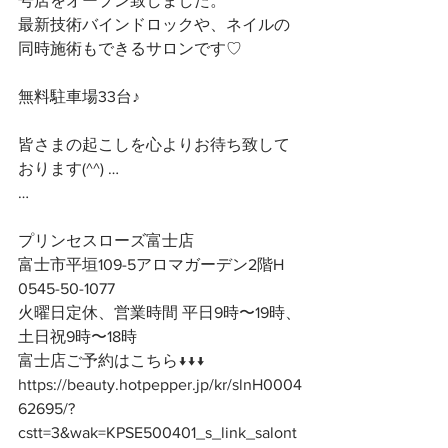
号店をオープン致しました。
最新技術バインドロックや、ネイルの
同時施術もできるサロンです♡
無料駐車場33台♪
皆さまの起こしを心よりお待ち致して
おります(^^) …
…
プリンセスローズ富士店
富士市平垣109-5アロマガーデン2階H
0545-50-1077
火曜日定休、営業時間 平日9時〜19時、
土日祝9時〜18時
富士店ご予約はこちら↓↓↓
https://beauty.hotpepper.jp/kr/slnH0004
62695/?
cstt=3&wak=KPSE500401_s_link_salont