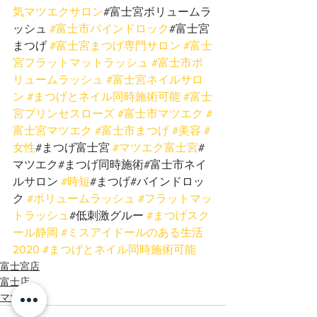
気マツエクサロン
#富士宮ボリュームラ
ッシュ 
#富士市バインドロック
#富士宮
まつげ 
#富士宮まつげ専門サロン
#富士
宮フラットマットラッシュ
#富士市ボ
リュームラッシュ
#富士宮ネイルサロ
ン
#まつげとネイル同時施術可能
#富士
宮プリンセスローズ
#富士市マツエク
#
富士宮マツエク
#富士市まつげ
#美容
#
女性
#まつげ富士宮 
#マツエク富士宮
#
マツエク#まつげ同時施術#富士市ネイ
ルサロン 
#時短
#まつげ#バインドロッ
ク 
#ボリュームラッシュ
#フラットマッ
トラッシュ
#低刺激グルー 
#まつげスク
ール静岡
#ミスアイドールのある生活
2020
#まつげとネイル同時施術可能
富士宮店
富士店
マツエク