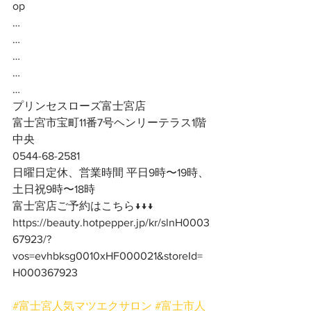
op
…
…
…
…
…
プリンセスローズ富士宮店
富士宮市宝町11番7号ヘンリーテラス1階
中央
0544-68-2581
日曜日定休、営業時間 平日9時〜19時、
土日祝9時〜18時
富士宮店ご予約はこちら↓↓↓
https://beauty.hotpepper.jp/kr/slnH0003
67923/?
vos=evhbksg0010xHF000021&storeId=
H000367923
#富士宮人気マツエクサロン
#富士市人