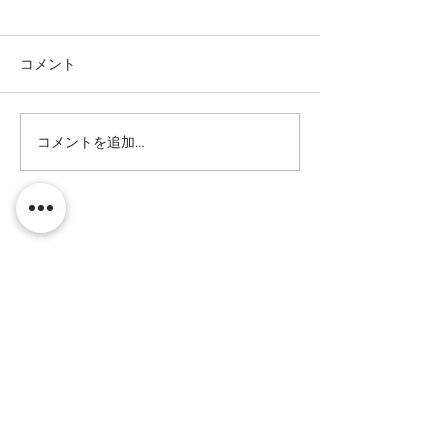
コメント
コメントを追加…
大人気♪ブロウラミネート
セラムブロウ講
×Wax脱毛♡
来ました♪
INFORMATION
富士宮店
​静岡県富士宮市宝町11-7 ヘンリーテラス1階中央
Tel.
0544-68-2581
富士店
​静岡県富士市平垣109-5 アロマガーデン 2階
Tel.
0545-50-1077
焼津店
​静岡県焼津市小川2868 Burgk03号室
Tel.
054-330-1194