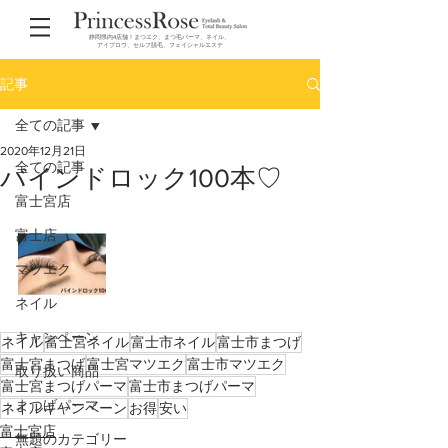
静岡県内4店舗！まつエク、まつ毛パーマ、ネイル、
アイブロウ、セルフ脱毛、フェイシャルエステ
記事
全ての記事
2020年12月21日
全ての記事
バインドロック100本♡
富士宮店
富士店
マツエク
ネイル
キャンペーン
ネイル
富士宮ネイル
富士市ネイル
富士市まつげ
富士宮まつげ
富士宮マツエク
富士市マツエク
取り扱い商品
富士宮まつげパーマ
富士市まつげパーマ
まつげパーマ
ネイルキャンペーン
お得
安い
富士宮店
無題のカテゴリー