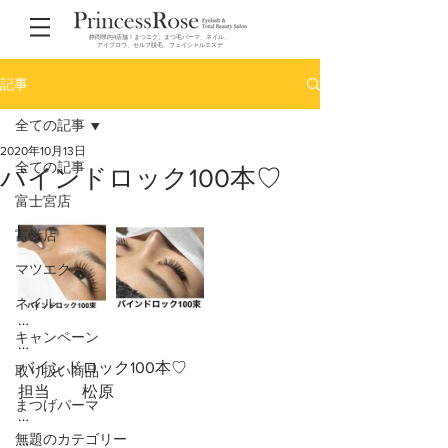
静岡県内4店舗！まつエク、まつ毛パーマ、ネイル、
アイブロウ、セルフ脱毛、フェイシャルエステ
記事
全ての記事
2020年10月13日
全ての記事
バインドロック100本♡
富士宮店
富士店
マツエク
ネイル
…
キャンペーン
…
バインドロック100本♡
取り扱い商品
担当　　松原
まつげパーマ
…
無題のカテゴリー
…