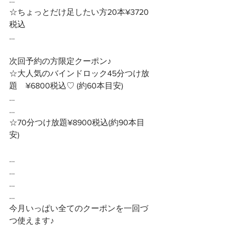
☆ちょっとだけ足したい方20本¥3720
税込
…
次回予約の方限定クーポン♪ 
☆大人気のバインドロック45分つけ放
題　¥6800税込♡ (約60本目安)
…
…
☆70分つけ放題¥8900税込(約90本目
安)
…
…
…
…
今月いっぱい全てのクーポンを一回づ
つ使えます♪