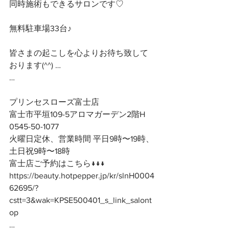
同時施術もできるサロンです♡
無料駐車場33台♪
皆さまの起こしを心よりお待ち致して
おります(^^) …
…
プリンセスローズ富士店
富士市平垣109-5アロマガーデン2階H
0545-50-1077
火曜日定休、営業時間 平日9時〜19時、
土日祝9時〜18時
富士店ご予約はこちら↓↓↓
https://beauty.hotpepper.jp/kr/slnH0004
62695/?
cstt=3&wak=KPSE500401_s_link_salont
op
…