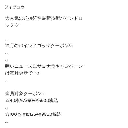
…
アイブロウ
大人気の超持続性最新技術バインドロ
ック♡
…
10月のバインドロッククーポン♡
…
…
暗いニュースにサヨナラキャンペーン
は毎月更新です♪
…
全員対象クーポン♪ 
☆40本¥7360→¥5900税込
…
☆100本 ¥15125→¥9800税込
…
…