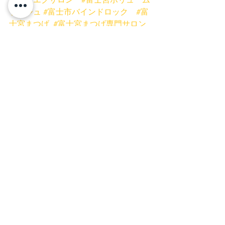
ラッシュ
#富士市バインドロック
#富
士宮まつげ
#富士宮まつげ専門サロン
#富士宮フラットマットラッシュ
#富士
市ボリュームラッシュ
#富士宮ネイル
サロン
#まつげとネイル同時施術可
能
#富士宮プリンセスローズ
#富士
市まつげ
#美容
#女性
#まつげ富士宮
#マツエク富士宮
#マツエク
#まつげ
同時施術
#富士市ネイルサロン
#時
短
#まつげ
#バインドロック
#ボリ
ュームラッシュ
#フラットマットラッ
シュ
#低刺激グルー
#まつげスクール
静岡
#ミスアイドールエデュケーター
富士宮店
富士店
マツエク