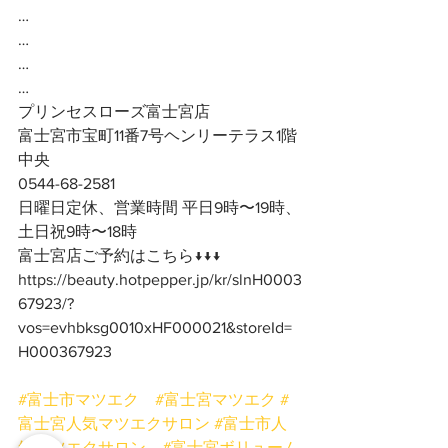
…
…
…
…
プリンセスローズ富士宮店
富士宮市宝町11番7号ヘンリーテラス1階
中央
0544-68-2581
日曜日定休、営業時間 平日9時〜19時、
土日祝9時〜18時
富士宮店ご予約はこちら↓↓↓
https://beauty.hotpepper.jp/kr/slnH0003
67923/?
vos=evhbksg0010xHF000021&storeId=
H000367923
#富士市マツエク
#富士宮マツエク
#
富士宮人気マツエクサロン
#富士市人
気マツエクサロン
#富士宮ボリューム