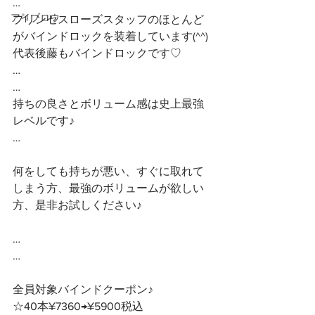
…
アイブロウ
プリンセスローズスタッフのほとんど
がバインドロックを装着しています(^^)
代表後藤もバインドロックです♡
…
…
持ちの良さとボリューム感は史上最強
レベルです♪
…
何をしても持ちが悪い、すぐに取れて
しまう方、最強のボリュームが欲しい
方、是非お試しください♪
…
…
全員対象バインドクーポン♪ 
☆40本¥7360→¥5900税込