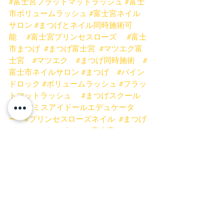
#富士宮フラットマットラッシュ
#富士
市ボリュームラッシュ
#富士宮ネイル
サロン
#まつげとネイル同時施術可
能
#富士宮プリンセスローズ
#富士
市まつげ
#まつげ富士宮
#マツエク富
士宮
#マツエク
#まつげ同時施術
#
富士市ネイルサロン
#まつげ
#バイン
ドロック
#ボリュームラッシュ
#フラッ
トマットラッシュ
#まつげスクール
静岡
#ミスアイドールエデュケータ
ー
#プリンセスローズネイル
#まつげ
パーマ
#まつげパーマ富士宮
#まつ
げパーマ富士
ネイル
富士宮ネイル
富士市ネイル
富士市まつげ
富士宮まつげ
富士宮マツエク
富士市マツエク
富士宮まつげパーマ
富士市まつげパーマ
ネイルキャンペーン
お得
安い
ブロウラミネート
眉毛