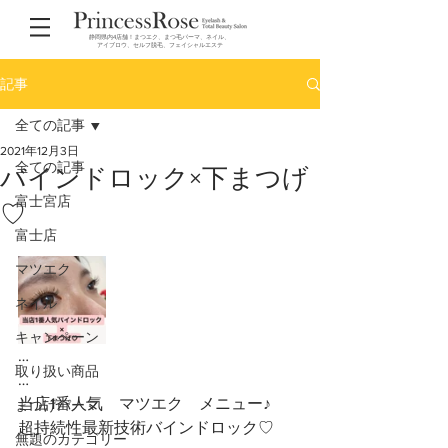
静岡県内4店舗！まつエク、まつ毛パーマ、ネイル、
アイブロウ、セルフ脱毛、フェイシャルエステ
記事
全ての記事
2021年12月3日
全ての記事
バインドロック×下まつげ
富士宮店
♡
富士店
マツエク
ネイル
キャンペーン
…
取り扱い商品
…
当店1番人気　マツエク　メニュー♪
まつげパーマ
超持続性最新技術バインドロック♡
無題のカテゴリー