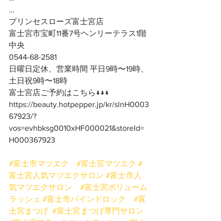
…
プリンセスローズ富士宮店
富士宮市宝町11番7号ヘンリーテラス1階
中央
0544-68-2581
日曜日定休、営業時間 平日9時〜19時、
土日祝9時〜18時
富士宮店ご予約はこちら↓↓↓
https://beauty.hotpepper.jp/kr/slnH0003
67923/?
vos=evhbksg0010xHF000021&storeId=
H000367923
#富士市マツエク
#富士宮マツエク
#
富士宮人気マツエクサロン
#富士市人
気マツエクサロン
#富士宮ボリューム
ラッシュ
#富士市バインドロック
#富
士宮まつげ
#富士宮まつげ専門サロン