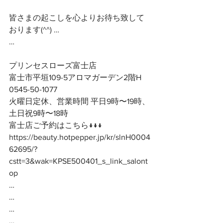
皆さまの起こしを心よりお待ち致して
おります(^^) …
…
プリンセスローズ富士店
富士市平垣109-5アロマガーデン2階H
0545-50-1077
火曜日定休、営業時間 平日9時〜19時、
土日祝9時〜18時
富士店ご予約はこちら↓↓↓
https://beauty.hotpepper.jp/kr/slnH0004
62695/?
cstt=3&wak=KPSE500401_s_link_salont
op
…
…
…
…