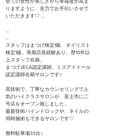
全ての女性が美しさから幸福度が高ま
りますように、全力でお手伝いさせて
いただきます♡ …
…
…
スタッフはまつげ検定1級、ネイリスト
検定1級、長期店長経験あり、歴10年以
上スタッフ在籍。
まつげJECA認定講師、ミスアイドール
認定講師在籍サロンです♪
高技術で、丁寧なカウンセリングで人
気のハイクラスサロンが、富士市に二
号店をオープン致しました。
最新技術バインドロックや、ネイルの
同時施術もできるサロンです♡
無料駐車場33台♪