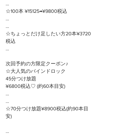
…
☆100本 ¥15125→¥9800税込
…
…
☆ちょっとだけ足したい方20本¥3720
税込
…
次回予約の方限定クーポン♪ 
☆大人気のバインドロック
45分つけ放題　　
¥6800税込♡ (約60本目安)
…
…
☆70分つけ放題¥8900税込(約90本目
安)
… 