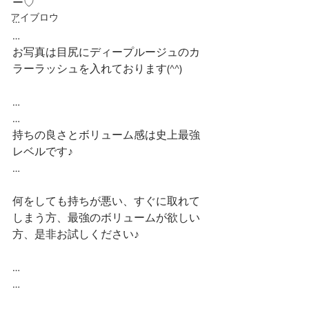
ー♡
アイブロウ
…
…
お写真は目尻にディープルージュのカ
ラーラッシュを入れております(^^)
…
…
持ちの良さとボリューム感は史上最強
レベルです♪
…
何をしても持ちが悪い、すぐに取れて
しまう方、最強のボリュームが欲しい
方、是非お試しください♪
…
…