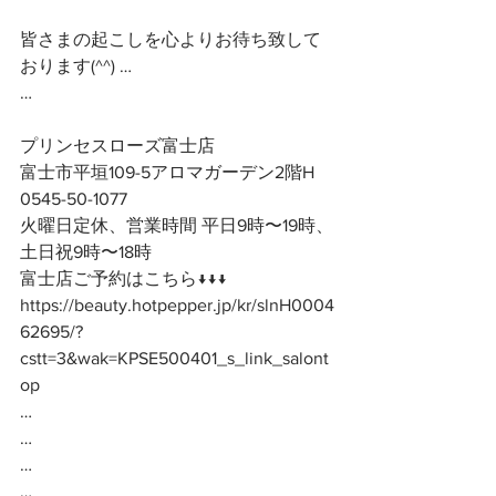
皆さまの起こしを心よりお待ち致して
おります(^^) …
…
プリンセスローズ富士店
富士市平垣109-5アロマガーデン2階H
0545-50-1077
火曜日定休、営業時間 平日9時〜19時、
土日祝9時〜18時
富士店ご予約はこちら↓↓↓
https://beauty.hotpepper.jp/kr/slnH0004
62695/?
cstt=3&wak=KPSE500401_s_link_salont
op
…
…
…
…