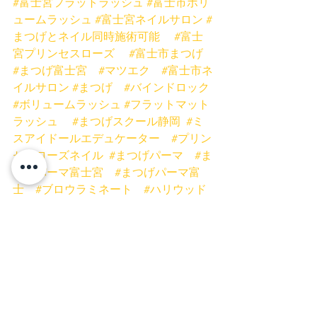
#富士宮フラットラッシュ
#富士市ボリ
ュームラッシュ
#富士宮ネイルサロン
#
まつげとネイル同時施術可能
#富士
宮プリンセスローズ
#富士市まつげ
#まつげ富士宮
#マツエク
#富士市ネ
イルサロン
#まつげ
#バインドロック
#ボリュームラッシュ
#フラットマット
ラッシュ
#まつげスクール静岡
#ミ
スアイドールエデュケーター
#プリン
セスローズネイル
#まつげパーマ
#ま
つげパーマ富士宮
#まつげパーマ富
士
#ブロウラミネート
#ハリウッド
ブロウ
#ラッシュリフト
ネイル
富士宮ネイル
富士市ネイル
富士市まつげ
富士宮まつげ
富士宮マツエク
富士市マツエク
富士宮まつげパーマ
富士市まつげパーマ
ネイルキャンペーン
お得
安い
ブロウラミネート
眉毛
バインドロック
フラットラッシュ