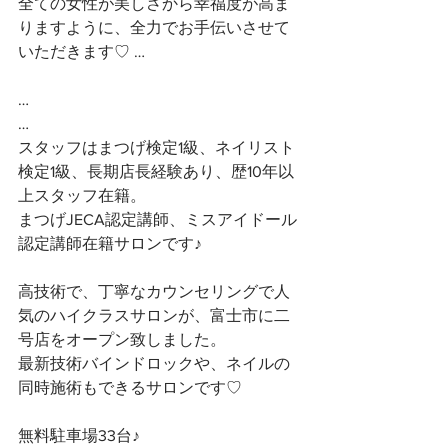
全ての女性が美しさから幸福度が高ま
りますように、全力でお手伝いさせて
いただきます♡ …
…
…
スタッフはまつげ検定1級、ネイリスト
検定1級、長期店長経験あり、歴10年以
上スタッフ在籍。
まつげJECA認定講師、ミスアイドール
認定講師在籍サロンです♪
高技術で、丁寧なカウンセリングで人
気のハイクラスサロンが、富士市に二
号店をオープン致しました。
最新技術バインドロックや、ネイルの
同時施術もできるサロンです♡
無料駐車場33台♪