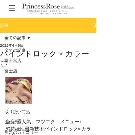
静岡県内4店舗！まつエク、まつ毛パーマ、ネイル、
アイブロウ、セルフ脱毛、フェイシャルエステ
記事
全ての記事
2022年4月9日
全ての記事
バインドロック × カラー
富士宮店
♡
富士店
マツエク
ネイル
キャンペーン
…
取り扱い商品
…
当店1番人気　マツエク　メニュー♪
まつげパーマ
超持続性最新技術バインドロック× カラ
無題のカテゴリー