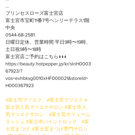
…
プリンセスローズ富士宮店
富士宮市宝町11番7号ヘンリーテラス1階
中央
0544-68-2581
日曜日定休、営業時間 平日9時〜19時、
土日祝9時〜18時
富士宮店ご予約はこちら↓↓↓
https://beauty.hotpepper.jp/kr/slnH0003
67923/?
vos=evhbksg0010xHF000021&storeId=
H000367923
#富士市マツエク
#富士宮マツエク
#
富士宮人気マツエクサロン
#富士市人
気マツエクサロン
#富士宮ボリューム
ラッシュ
#富士市バインドロック
#富
士宮まつげ
#富士宮まつげ専門サロン