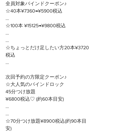
全員対象バインドクーポン♪ 
☆40本¥7360→¥5900税込
…
☆100本 ¥15125→¥9800税込
…
…
☆ちょっとだけ足したい方20本¥3720
税込
…
次回予約の方限定クーポン♪ 
☆大人気のバインドロック
45分つけ放題　　
¥6800税込♡ (約60本目安)
…
…
☆70分つけ放題¥8900税込(約90本目
安)