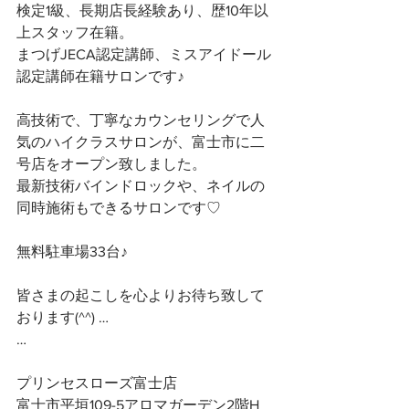
検定1級、長期店長経験あり、歴10年以
上スタッフ在籍。
まつげJECA認定講師、ミスアイドール
認定講師在籍サロンです♪
高技術で、丁寧なカウンセリングで人
気のハイクラスサロンが、富士市に二
号店をオープン致しました。
最新技術バインドロックや、ネイルの
同時施術もできるサロンです♡
無料駐車場33台♪
皆さまの起こしを心よりお待ち致して
おります(^^) …
…
プリンセスローズ富士店
富士市平垣109-5アロマガーデン2階H