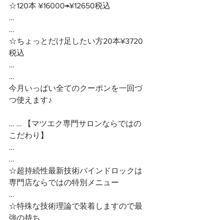
☆120本 ¥16000→¥12650税込
…
…
☆ちょっとだけ足したい方20本¥3720
税込
…
…
今月いっぱい全てのクーポンを一回づ
つ使えます♪
… … 【マツエク専門サロンならではの
こだわり】
…
…
☆超持続性最新技術バインドロックは
専門店ならではの特別メニュー
…
☆特殊な技術理論で装着しますので最
強の持ち