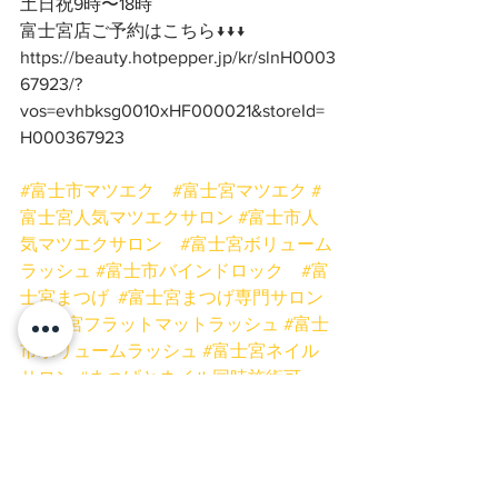
土日祝9時〜18時
富士宮店ご予約はこちら↓↓↓
https://beauty.hotpepper.jp/kr/slnH0003
67923/?
vos=evhbksg0010xHF000021&storeId=
H000367923
#富士市マツエク
#富士宮マツエク
#
富士宮人気マツエクサロン
#富士市人
気マツエクサロン
#富士宮ボリューム
ラッシュ
#富士市バインドロック
#富
士宮まつげ
#富士宮まつげ専門サロン
#富士宮フラットマットラッシュ
#富士
市ボリュームラッシュ
#富士宮ネイル
サロン
#まつげとネイル同時施術可
能
#富士宮プリンセスローズ
#富士
市まつげ
#美容
#女性
#まつげ富士宮
#マツエク富士宮
#マツエク
#まつげ
同時施術
#富士市ネイルサロン
#時