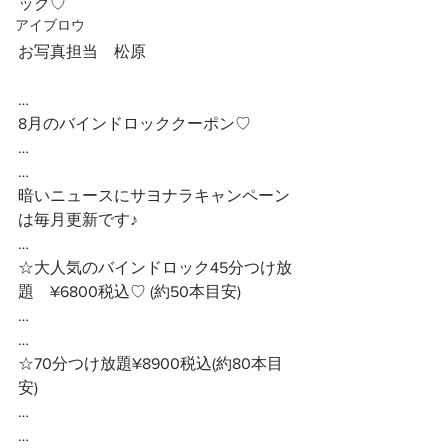
ック♡
アイブロウ
お写真担当　松原
…
8月のバインドロッククーポン♡
…
…
暗いニュースにサヨナラキャンペーン
は毎月更新です♪
…
☆大人気のバインドロック45分つけ放
題　¥6800税込♡ (約50本目安)
…
…
☆70分つけ放題¥8900税込(約80本目
安)
…
…