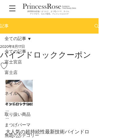
静岡県内4店舗！まつエク、まつ毛パーマ、ネイル、
アイブロウ、セルフ脱毛、フェイシャルエステ
記事
全ての記事
2020年8月17日
全ての記事
バインドロッククーポン
富士宮店
♡
富士店
マツエク
ネイル
キャンペーン
…
取り扱い商品
…
まつげパーマ
大人気の超持続性最新技術バインドロ
無題のカテゴリー