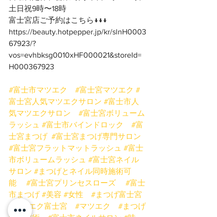
土日祝9時〜18時
富士宮店ご予約はこちら↓↓↓
https://beauty.hotpepper.jp/kr/slnH0003
67923/?
vos=evhbksg0010xHF000021&storeId=
H000367923
#富士市マツエク
#富士宮マツエク
#
富士宮人気マツエクサロン
#富士市人
気マツエクサロン
#富士宮ボリューム
ラッシュ
#富士市バインドロック
#富
士宮まつげ
#富士宮まつげ専門サロン
#富士宮フラットマットラッシュ
#富士
市ボリュームラッシュ
#富士宮ネイル
サロン
#まつげとネイル同時施術可
能
#富士宮プリンセスローズ
#富士
市まつげ
#美容
#女性
#まつげ富士宮
#マツエク富士宮
#マツエク
#まつげ