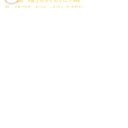
同時施術
#富士市ネイルサロン
#時
短
#まつげ
#バインドロック
#ボリ
ュームラッシュ
#フラットマットラッ
シュ
#低刺激グルー
#まつげスクール
静岡
#ミスアイドールのある生活2020
富士宮店
富士店
マツエク
すべて表示
最新記事