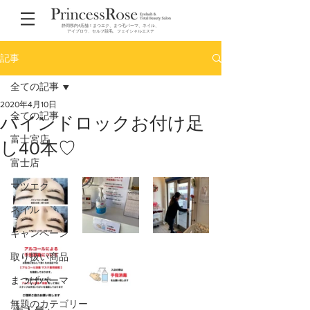
静岡県内4店舗！まつエク、まつ毛パーマ、ネイル、
アイブロウ、セルフ脱毛、フェイシャルエステ
記事
全ての記事
2020年4月10日
全ての記事
バインドロックお付け足
富士宮店
し40本♡
富士店
マツエク
ネイル
キャンペーン
取り扱い商品
まつげパーマ
無題のカテゴリー