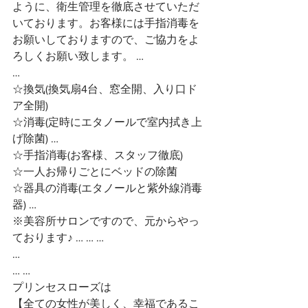
ように、衛生管理を徹底させていただ
いております。お客様には手指消毒を
お願いしておりますので、ご協力をよ
ろしくお願い致します。 …
…
☆換気(換気扇4台、窓全開、入り口ド
ア全開)
☆消毒(定時にエタノールで室内拭き上
げ除菌) …
☆手指消毒(お客様、スタッフ徹底)
☆一人お帰りごとにベッドの除菌
☆器具の消毒(エタノールと紫外線消毒
器) …
※美容所サロンですので、元からやっ
ております♪ … … …
…
… … 
プリンセスローズは
【全ての女性が美しく、幸福であるこ