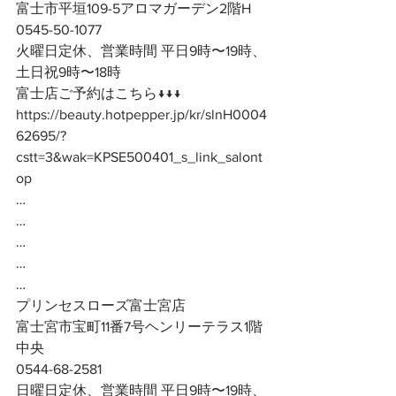
富士市平垣109-5アロマガーデン2階H
0545-50-1077
火曜日定休、営業時間 平日9時〜19時、
土日祝9時〜18時
富士店ご予約はこちら↓↓↓
https://beauty.hotpepper.jp/kr/slnH0004
62695/?
cstt=3&wak=KPSE500401_s_link_salont
op
…
…
…
…
…
プリンセスローズ富士宮店
富士宮市宝町11番7号ヘンリーテラス1階
中央
0544-68-2581
日曜日定休、営業時間 平日9時〜19時、